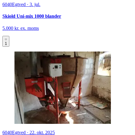
6040
Egtved
·
3. jul.
Skiold Uni-mix 1000 blander
5.000 kr. ex. moms
1
6040
Egtved
·
22. okt. 2025