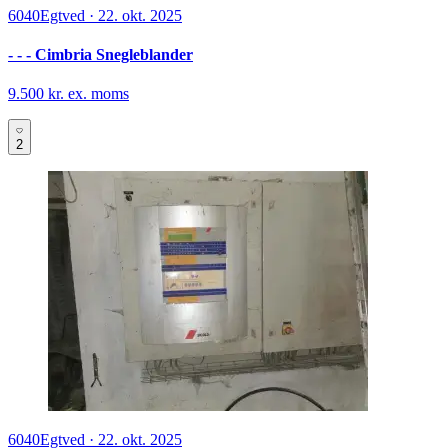
6040
Egtved
·
22. okt. 2025
- - - Cimbria Snegleblander
9.500 kr. ex. moms
2
6040
Egtved
·
22. okt. 2025