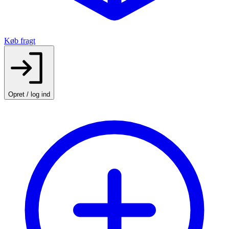
Køb fragt
Opret / log ind