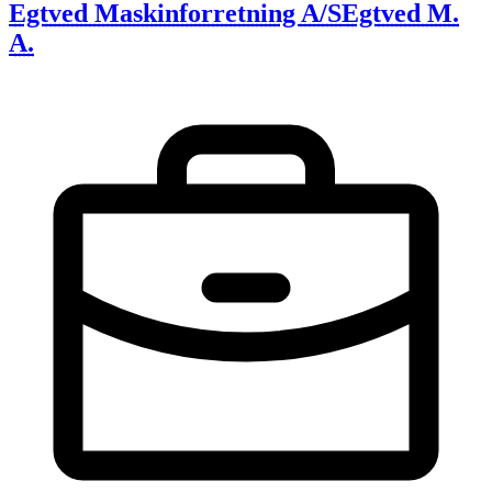
Egtved Maskinforretning A/S
Egtved M.
A.