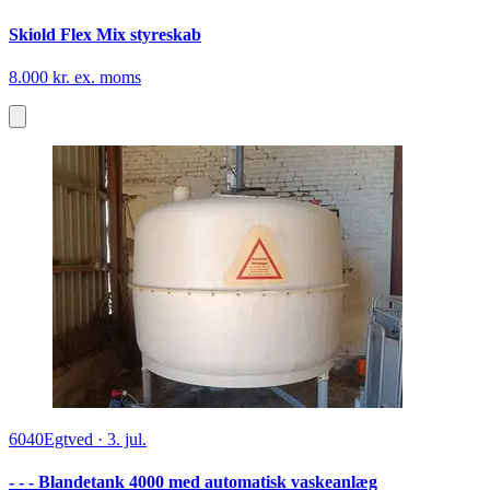
Skiold Flex Mix styreskab
8.000 kr. ex. moms
6040
Egtved
·
3. jul.
- - - Blandetank 4000 med automatisk vaskeanlæg