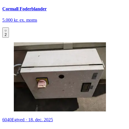
Cormall Foderblander
5.000 kr. ex. moms
2
6040
Egtved
·
18. dec. 2025