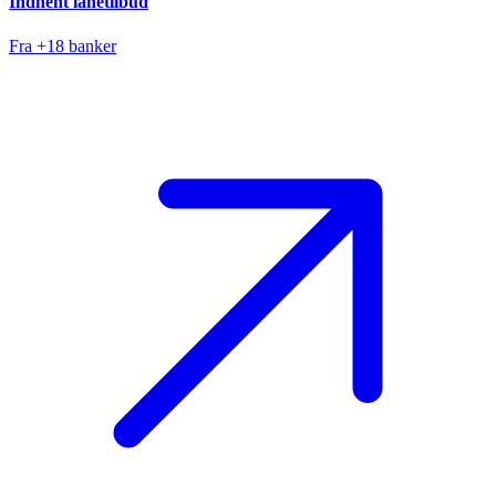
Indhent lånetilbud
Fra +18 banker