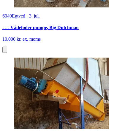
6040
Egtved
·
3. jul.
- - - Vådefoder pumpe, Big Dutchman
10.000 kr. ex. moms