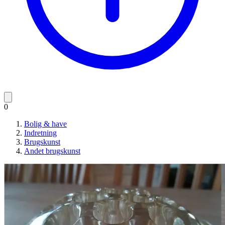
0
Bolig & have
Indretning
Brugskunst
Andet brugskunst