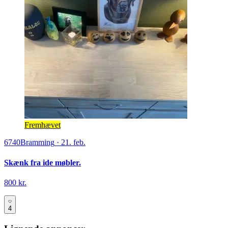
Fremhævet
6740
Bramming
·
21. feb.
Skænk fra ide møbler.
800 kr.
4