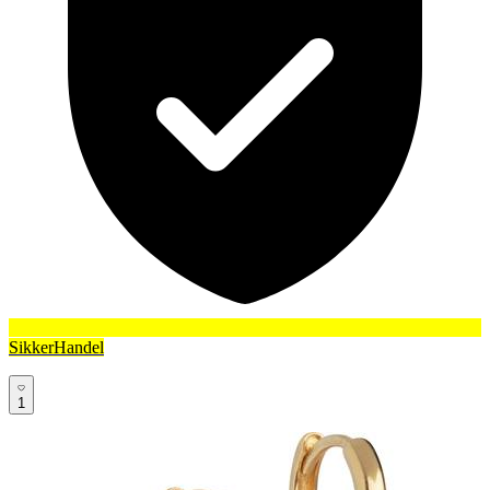
SikkerHandel
1