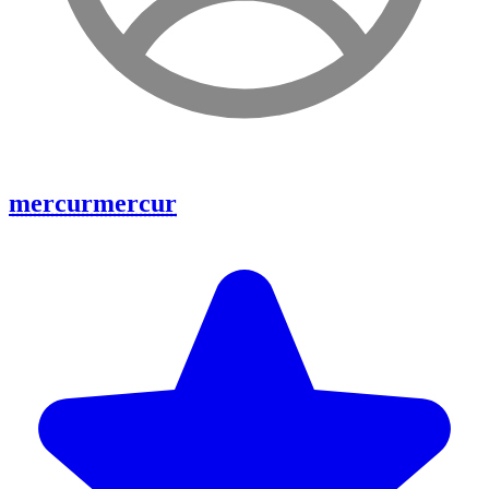
mercur
mercur