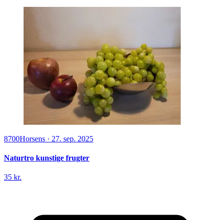
8700
Horsens
·
27. sep. 2025
Naturtro kunstige frugter
35 kr.