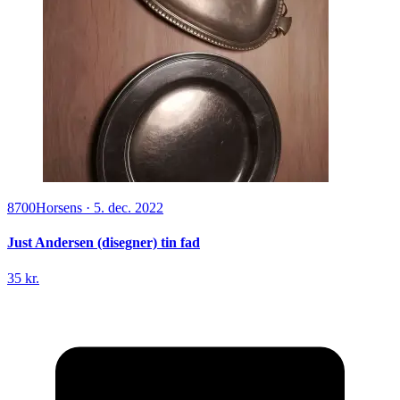
8700
Horsens
·
5. dec. 2022
Just Andersen (disegner) tin fad
35 kr.