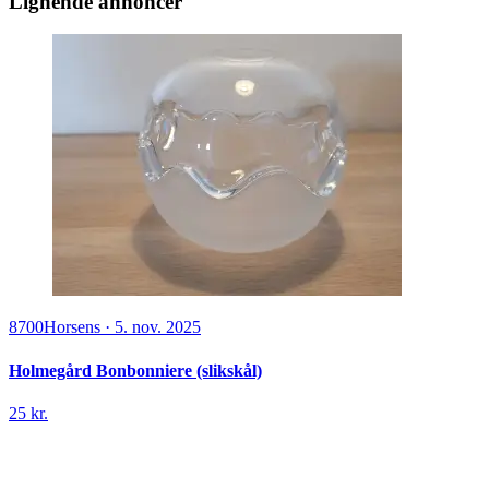
Lignende annoncer
8700
Horsens
·
5. nov. 2025
Holmegård Bonbonniere (slikskål)
25 kr.