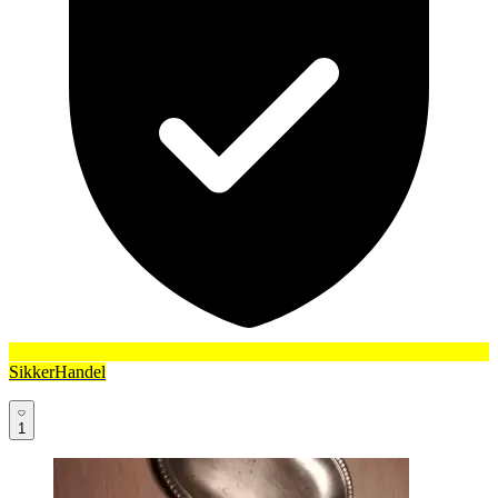
SikkerHandel
1