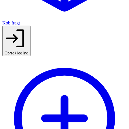
Køb fragt
Opret / log ind