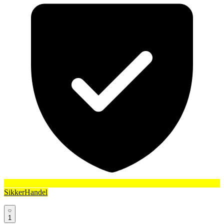
SikkerHandel
1