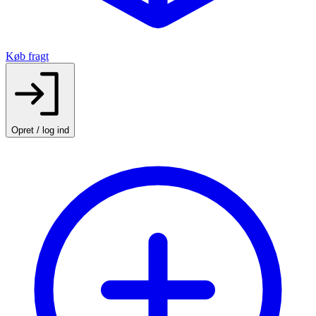
Køb fragt
Opret / log ind