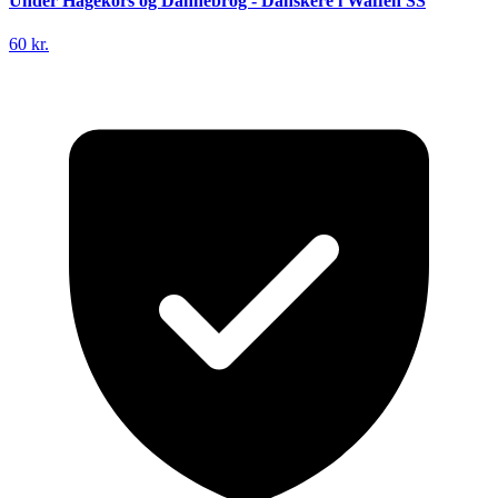
Under Hagekors og Dannebrog - Danskere i Waffen SS
60 kr.