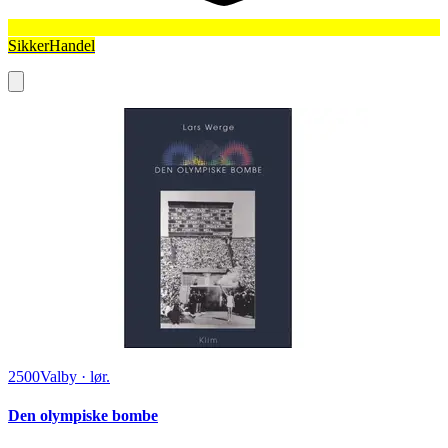
SikkerHandel
2500
Valby
·
lør.
Den olympiske bombe