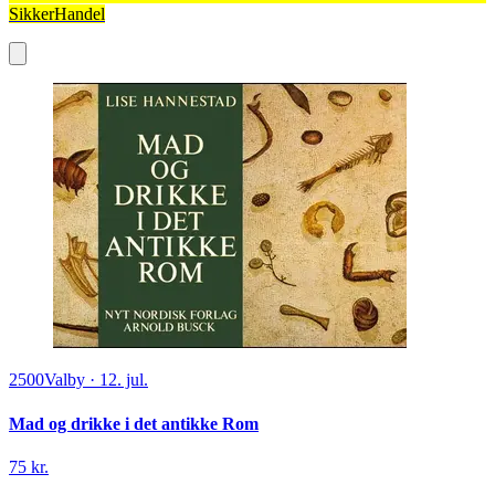
SikkerHandel
2500
Valby
·
12. jul.
Mad og drikke i det antikke Rom
75 kr.