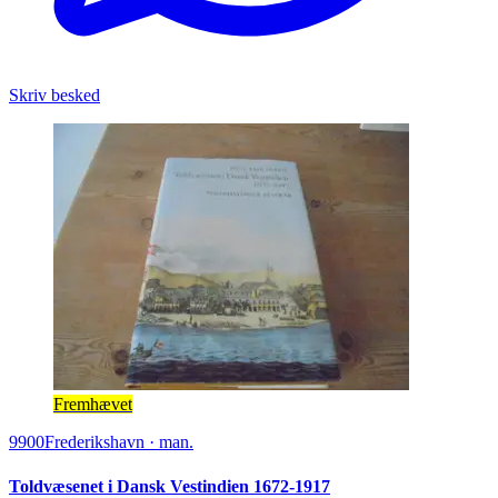
Skriv besked
Fremhævet
9900
Frederikshavn
·
man.
Toldvæsenet i Dansk Vestindien 1672-1917