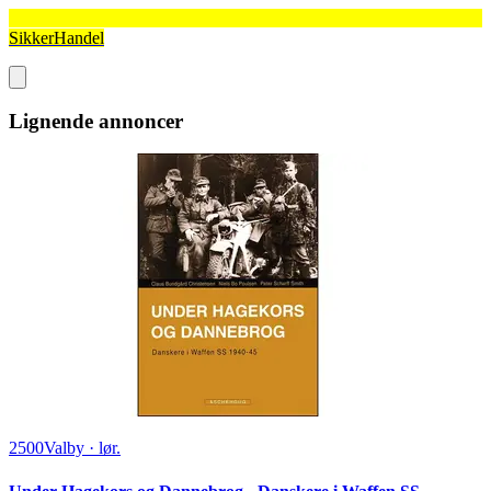
SikkerHandel
Lignende annoncer
2500
Valby
·
lør.