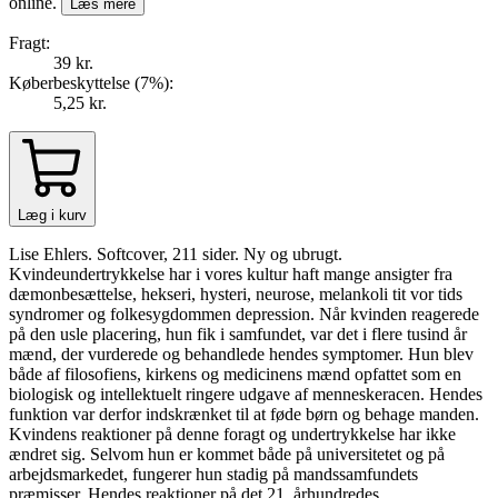
online.
Læs mere
Fragt:
39 kr.
Køberbeskyttelse (
7
%
):
5,25 kr.
Læg i kurv
Lise Ehlers. Softcover, 211 sider. Ny og ubrugt.
Kvindeundertrykkelse har i vores kultur haft mange ansigter fra
dæmonbesættelse, hekseri, hysteri, neurose, melankoli tit vor tids
syndromer og folkesygdommen depression. Når kvinden reagerede
på den usle placering, hun fik i samfundet, var det i flere tusind år
mænd, der vurderede og behandlede hendes symptomer. Hun blev
både af filosofiens, kirkens og medicinens mænd opfattet som en
biologisk og intellektuelt ringere udgave af menneskeracen. Hendes
funktion var derfor indskrænket til at føde børn og behage manden.
Kvindens reaktioner på denne foragt og undertrykkelse har ikke
ændret sig. Selvom hun er kommet både på universitetet og på
arbejdsmarkedet, fungerer hun stadig på mandssamfundets
præmisser. Hendes reaktioner på det 21. århundredes