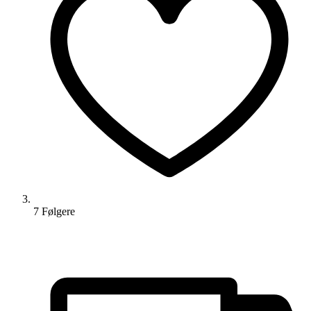
7
Følger
e