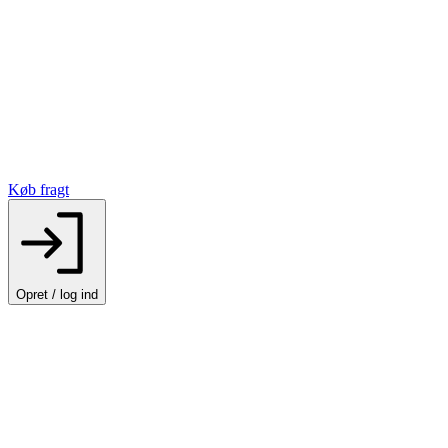
Køb fragt
Opret / log ind