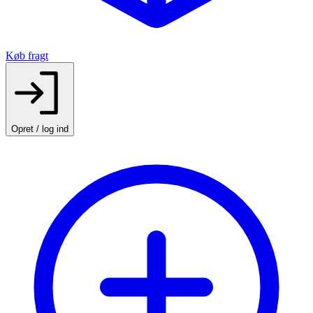
Køb fragt
Opret / log ind