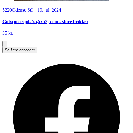
5220
Odense SØ
·
19. jul. 2024
Gulvpuslespil- 75,5x52,5 cm - store brikker
35 kr.
Se flere annoncer