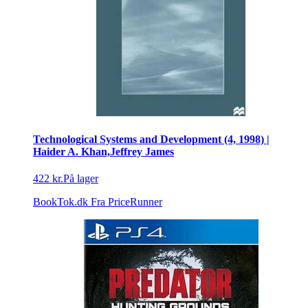
Technological Systems and Development (4, 1998) |
Haider A. Khan,Jeffrey James
422 kr.
På lager
BookTok.dk
Fra PriceRunner