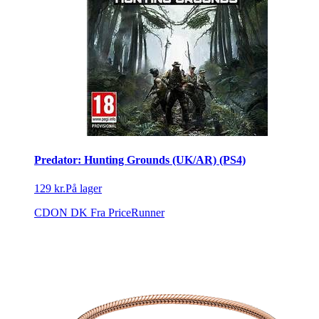
Predator: Hunting Grounds (UK/AR) (PS4)
129 kr.
På lager
CDON DK
Fra PriceRunner