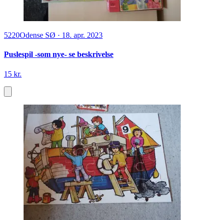
5220
Odense SØ
·
18. apr. 2023
Puslespil -som nye- se beskrivelse
15 kr.