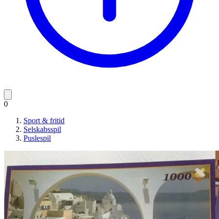
0
Sport & fritid
Selskabsspil
Puslespil