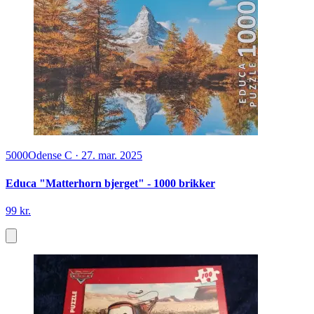
5000
Odense C
·
27. mar. 2025
Educa "Matterhorn bjerget" - 1000 brikker
99 kr.