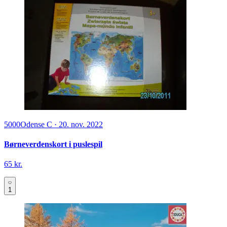
5000
Odense C
·
20. nov. 2022
Børneverdenskort i puslespil
65 kr.
1