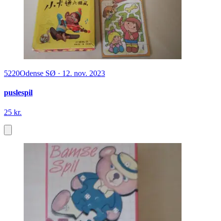
5220
Odense SØ
·
12. nov. 2023
puslespil
25 kr.