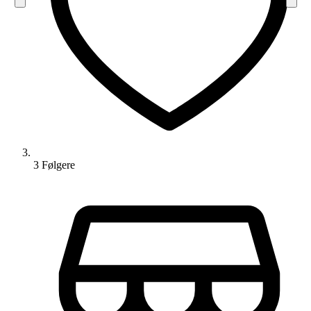
3
Følger
e