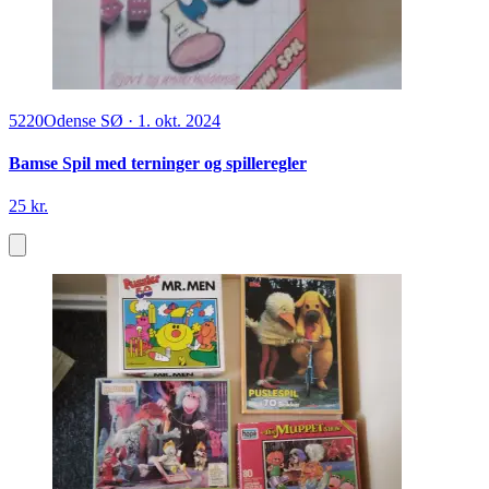
5220
Odense SØ
·
1. okt. 2024
Bamse Spil med terninger og spilleregler
25 kr.