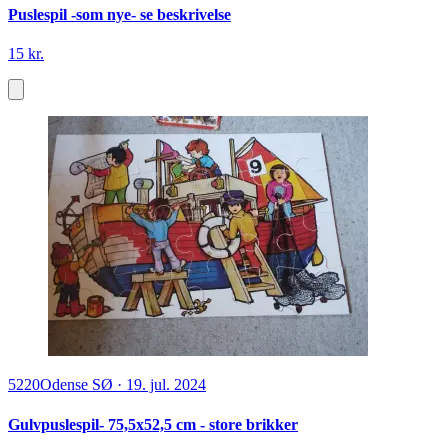
Puslespil -som nye- se beskrivelse
15 kr.
5220
Odense SØ
·
19. jul. 2024
Gulvpuslespil- 75,5x52,5 cm - store brikker