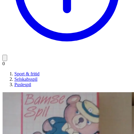
0
Sport & fritid
Selskabsspil
Puslespil