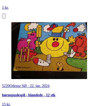
1 kr.
5220
Odense SØ
·
22. jan. 2024
børnepuslespil - blandede - 12 stk
15 kr.