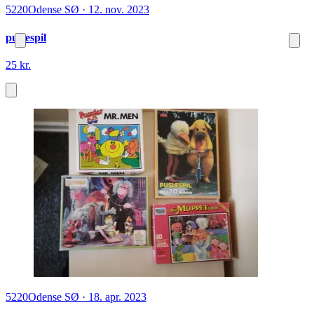
5220
Odense SØ
·
12. nov. 2023
puslespil
25 kr.
5220
Odense SØ
·
18. apr. 2023