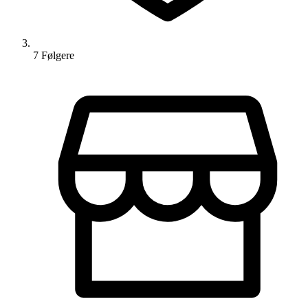
7
Følger
e