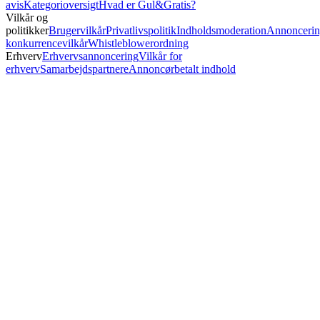
avis
Kategorioversigt
Hvad er Gul&Gratis?
Vilkår og
politikker
Brugervilkår
Privatlivspolitik
Indholdsmoderation
Annoncerin
konkurrencevilkår
Whistleblowerordning
Erhverv
Erhvervsannoncering
Vilkår for
erhverv
Samarbejdspartnere
Annoncørbetalt indhold