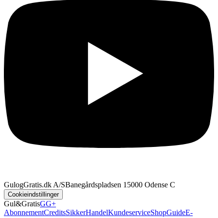
GulogGratis.dk A/S
Banegårdspladsen 1
5000 Odense C
Cookieindstillinger
Gul&Gratis
GG+
Abonnement
Credits
SikkerHandel
Kundeservice
Shop
Guide
E-