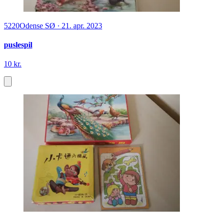
5220
Odense SØ
·
21. apr. 2023
puslespil
10 kr.