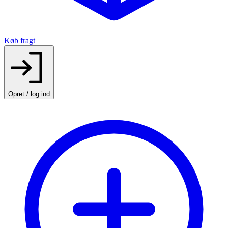
Køb fragt
Opret / log ind