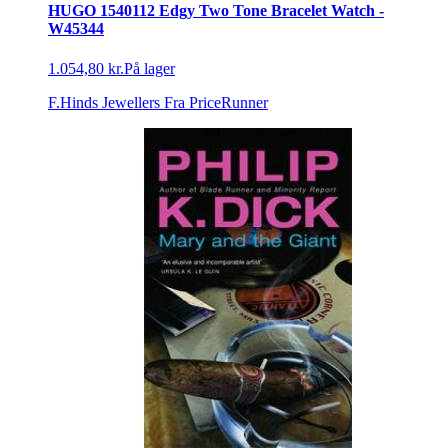
HUGO 1540112 Edgy Two Tone Bracelet Watch -
W45344
1.054,80 kr.
På lager
F.Hinds Jewellers
Fra PriceRunner