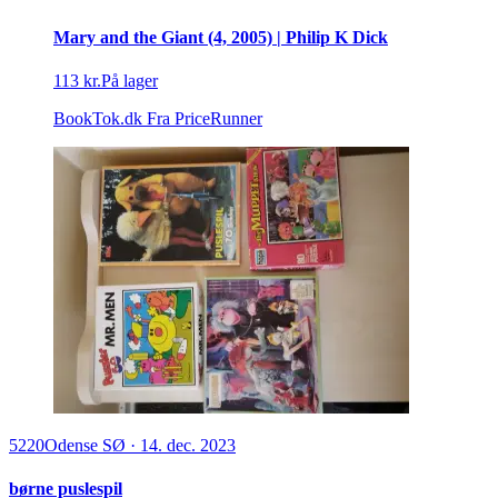
Mary and the Giant (4, 2005) | Philip K Dick
113 kr.
På lager
BookTok.dk
Fra PriceRunner
5220
Odense SØ
·
14. dec. 2023
børne puslespil