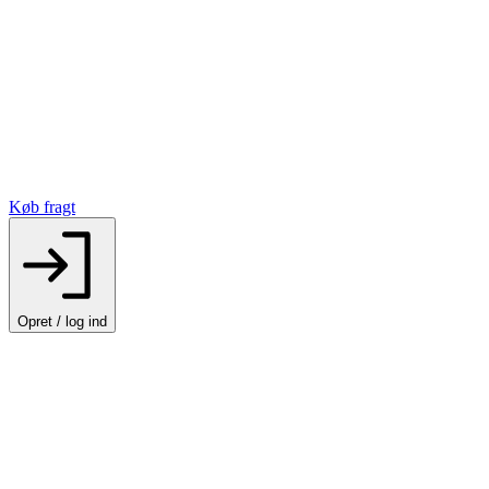
Køb fragt
Opret / log ind