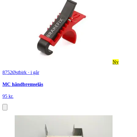
Ny
8752
Østbirk
·
i går
MC håndbremselås
95 kr.