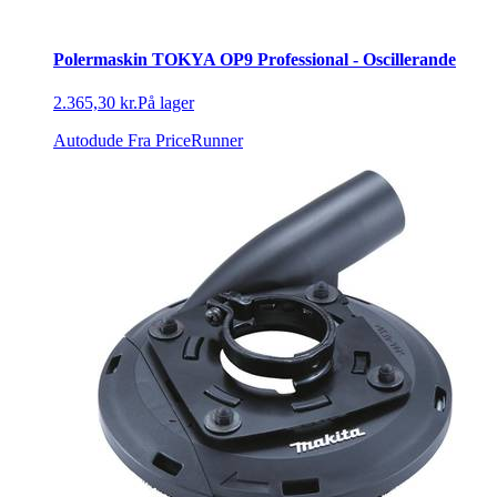
Polermaskin TOKYA OP9 Professional - Oscillerande
2.365,30 kr.
På lager
Autodude
Fra PriceRunner