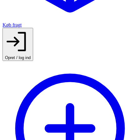
Køb fragt
Opret / log ind