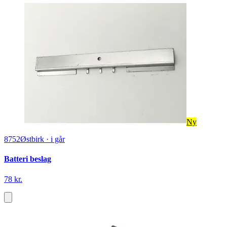
Ny
8752
Østbirk
·
i går
Batteri beslag
78 kr.