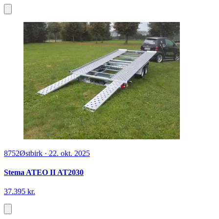
8752
Østbirk
·
22. okt. 2025
Stema ATEO II AT2030
37.395 kr.