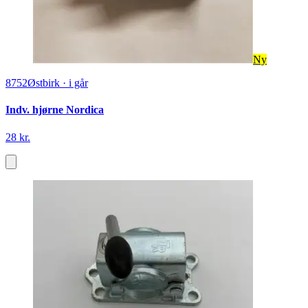
Ny
8752
Østbirk
·
i går
Indv. hjørne Nordica
28 kr.