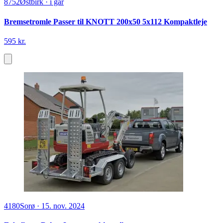
8752
Østbirk
·
i går
Bremsetromle Passer til KNOTT 200x50 5x112 Kompaktleje
595 kr.
4180
Sorø
·
15. nov. 2024