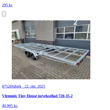
295 kr.
8752
Østbirk
·
22. okt. 2025
Vlemmix Tiny House m/veksellad 720-35-2
49.995 kr.