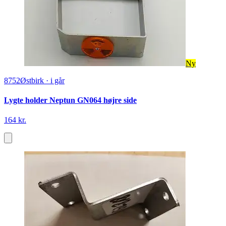
Ny
8752
Østbirk
·
i går
Lygte holder Neptun GN064 højre side
164 kr.