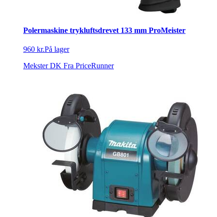
Polermaskine trykluftsdrevet 133 mm ProMeister
960 kr.
På lager
Mekster DK
Fra PriceRunner