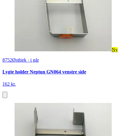
Ny
8752
Østbirk
·
i går
Lygte holder Neptun GN064 venstre side
162 kr.