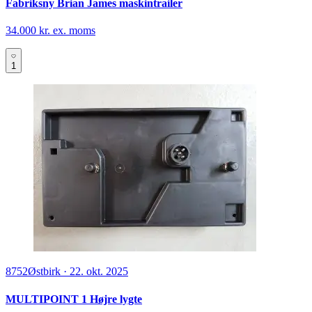
Fabriksny Brian James maskintrailer
34.000 kr. ex. moms
1
8752
Østbirk
·
22. okt. 2025
MULTIPOINT 1 Højre lygte