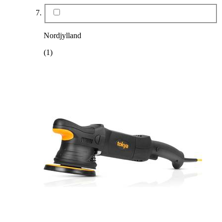
Nordjylland
(1)
Produkttype
:
Maskintrailer