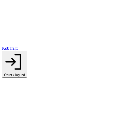
Køb fragt
Opret / log ind