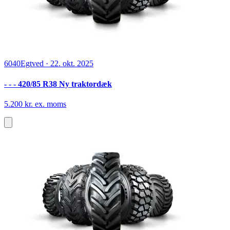
6040
Egtved
·
22. okt. 2025
- - - 420/85 R38 Ny traktordæk
5.200 kr. ex. moms