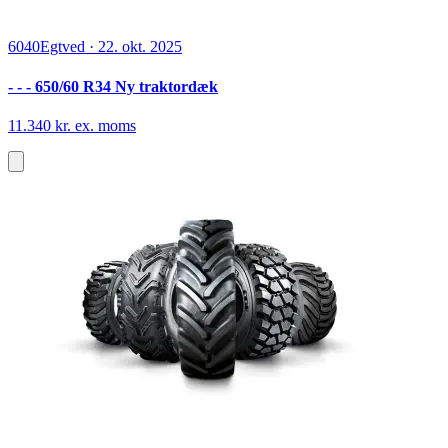
6040
Egtved
·
22. okt. 2025
- - - 650/60 R34 Ny traktordæk
11.340 kr. ex. moms