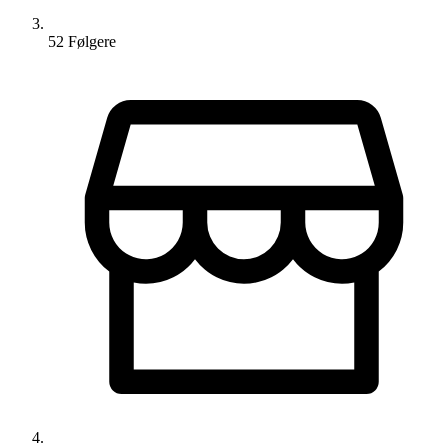
52
Følger
e