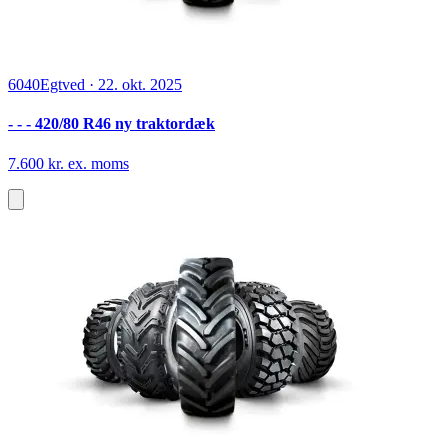
6040
Egtved
·
22. okt. 2025
- - - 420/80 R46 ny traktordæk
7.600 kr. ex. moms