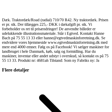
Dæk. Traktordæk/Road (radial) 710/70 R42. Ny traktordæk. Prisen
er pr. stk. Der tillægges 225,- DKK i dækafgift pr. stk. Vi
forbeholder os ret til prisændringer! De anvendte billeder er
udelukkende illustrationsmateriale. Står i Egtved. Kontakt Hanne
Bach på 75 55 13 33 eller hanne@egtvedmaskinforretning.dk. Se
endvidere vores hjemmeside www.egtvedmaskinforretning.dk med
mere end 4000 emner. Følg os på Facebook! Vi sælger maskiner for
landbruget i hele Danmark, køb, salg og formidling. Har du
maskiner, inventar eller andet udstyr i overskud, så kontakt os på 75
55 13 33. Produkt nr: 4681ah Tilstand: Som ny Fabriks ny: Ja
Flere detaljer