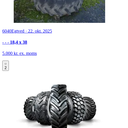
6040
Egtved
·
22. okt. 2025
- - - 18,4 x 38
5.000 kr. ex. moms
2