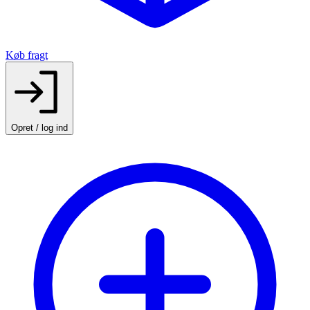
Køb fragt
Opret / log ind