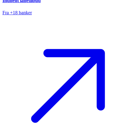
Indhent lånetilbud
Fra +18 banker