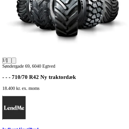
1
/
1
Søndergade 69, 6040 Egtved
- - - 710/70 R42 Ny traktordæk
18.400 kr. ex. moms