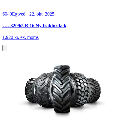
6040
Egtved
·
22. okt. 2025
- - - 320/65 R 16 Ny traktordæk
1.920 kr. ex. moms