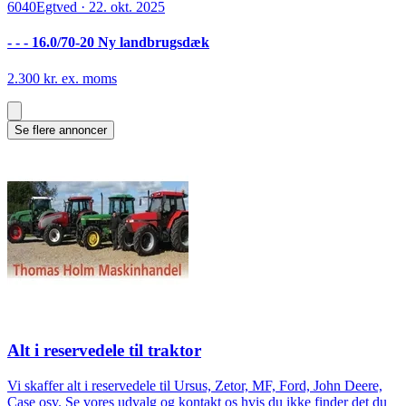
6040
Egtved
·
22. okt. 2025
- - - 16.0/70-20 Ny landbrugsdæk
2.300 kr. ex. moms
Se flere annoncer
Alt i reservedele til traktor
Vi skaffer alt i reservedele til Ursus, Zetor, MF, Ford, John Deere,
Case osv. Se vores udvalg og kontakt os hvis du ikke finder det du