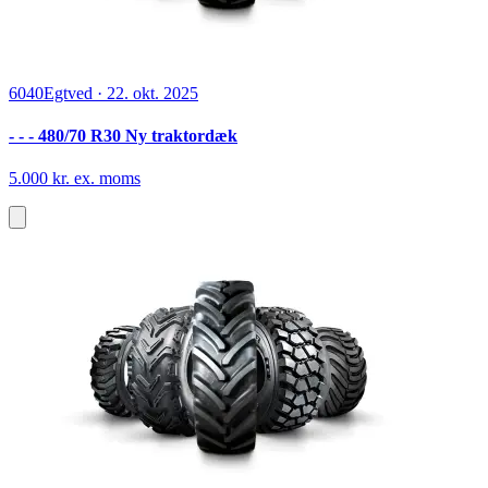
6040
Egtved
·
22. okt. 2025
- - - 480/70 R30 Ny traktordæk
5.000 kr. ex. moms