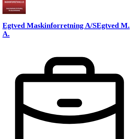
Egtved Maskinforretning A/S
Egtved M.
A.