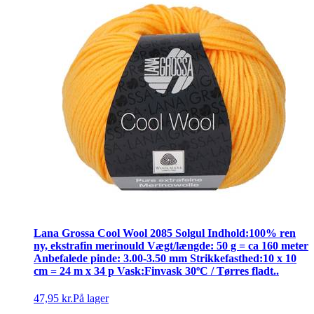
Lana Grossa Cool Wool 2085 Solgul Indhold:100% ren
ny, ekstrafin merinould Vægt/længde: 50 g = ca 160 meter
Anbefalede pinde: 3.00-3.50 mm Strikkefasthed:10 x 10
cm = 24 m x 34 p Vask:Finvask 30ºC / Tørres fladt..
47,95 kr.
På lager