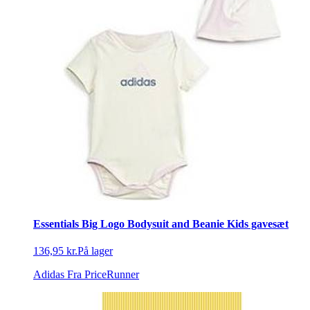
Essentials Big Logo Bodysuit and Beanie Kids gavesæt
136,95 kr.
På lager
Adidas
Fra PriceRunner