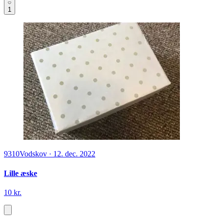
1
9310
Vodskov
·
12. dec. 2022
Lille æske
10 kr.