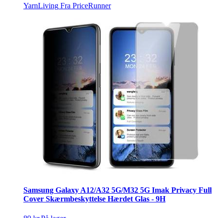
YarnLiving
Fra PriceRunner
Samsung Galaxy A12/A32 5G/M32 5G Imak Privacy Full
Cover Skærmbeskyttelse Hærdet Glas - 9H