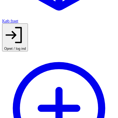
Køb fragt
Opret / log ind