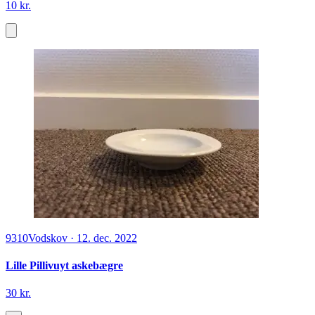
10 kr.
9310
Vodskov
·
12. dec. 2022
Lille Pillivuyt askebægre
30 kr.