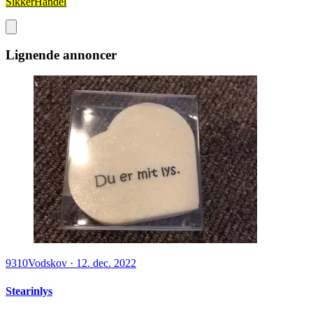
SikkerHandel
Lignende annoncer
9310
Vodskov
·
12. dec. 2022
Stearinlys