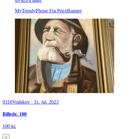
89 kr.
På lager
MyTrendyPhone
Fra PriceRunner
9310
Vodskov
·
31. jul. 2023
Billede. 100
100 kr.