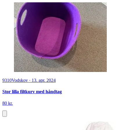
9310
Vodskov
·
13. apr. 2024
Stor lilla filtkurv med håndtag
80 kr.