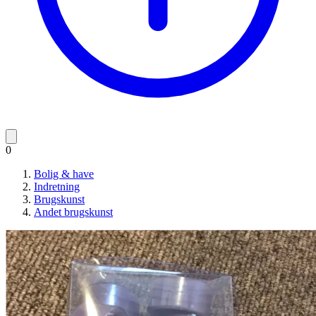
0
Bolig & have
Indretning
Brugskunst
Andet brugskunst