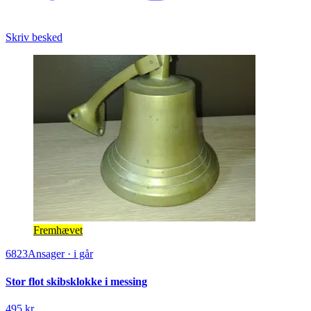
Skriv besked
Fremhævet
6823
Ansager
·
i går
Stor flot skibsklokke i messing
495 kr.