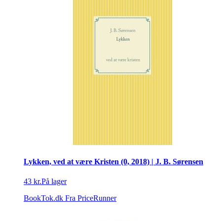
Lykken, ved at være Kristen (0, 2018) | J. B. Sørensen
43 kr.
På lager
BookTok.dk
Fra PriceRunner