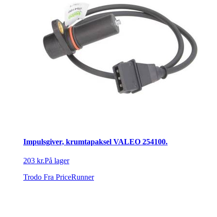
Impulsgiver, krumtapaksel VALEO 254100.
203 kr.
På lager
Trodo
Fra PriceRunner