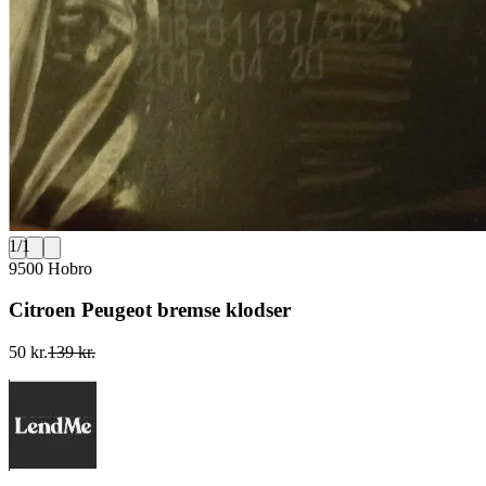
1
/
1
9500 Hobro
Citroen Peugeot bremse klodser
50 kr.
139 kr.