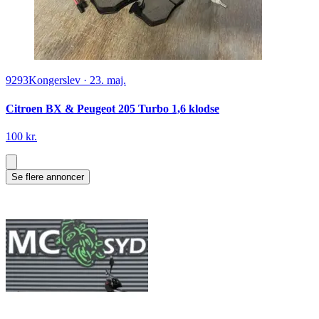
9293
Kongerslev
·
23. maj.
Citroen BX & Peugeot 205 Turbo 1,6 klodse
100 kr.
Se flere annoncer