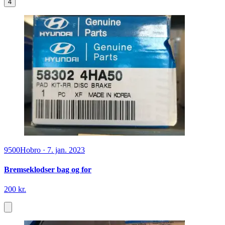
4
9500
Hobro
·
7. jan. 2023
Bremseklodser bag og for
200 kr.