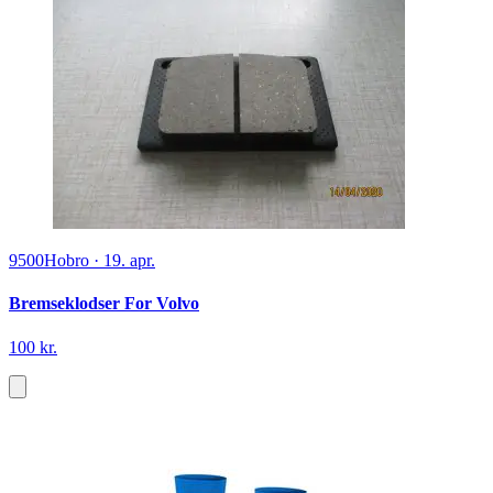
9500
Hobro
·
19. apr.
Bremseklodser For Volvo
100 kr.