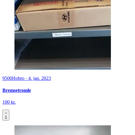
9500
Hobro
·
4. jan. 2023
Bremsetromle
100 kr.
1