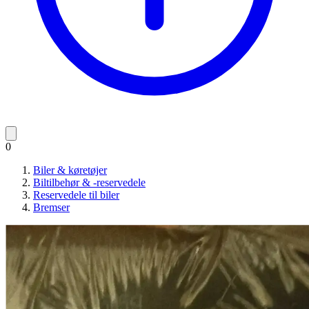
0
Biler & køretøjer
Biltilbehør & -reservedele
Reservedele til biler
Bremser