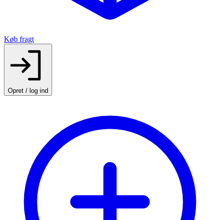
Køb fragt
Opret / log ind