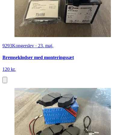
9293
Kongerslev
·
23. maj.
Bremseklodser med monteringssæt
120 kr.