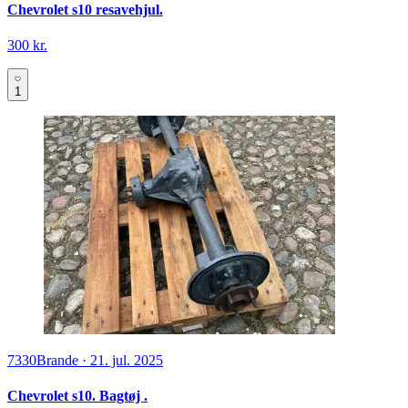
Chevrolet s10 resavehjul.
300 kr.
1
7330
Brande
·
21. jul. 2025
Chevrolet s10. Bagtøj .