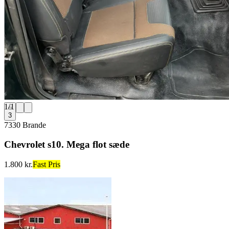
1
/
1
3
7330 Brande
Chevrolet s10. Mega flot sæde
1.800 kr.
Fast Pris