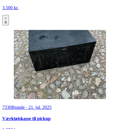
3.500 kr.
4
7330
Brande
·
21. jul. 2025
Værktøjskasse til pickup