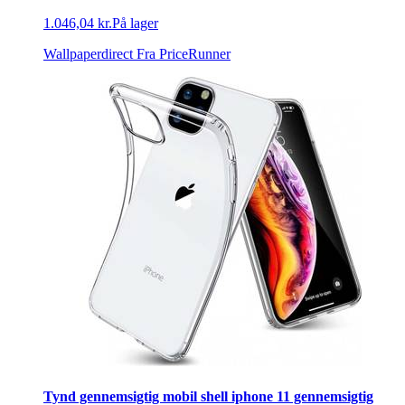
1.046,04 kr.
På lager
Wallpaperdirect
Fra PriceRunner
Tynd gennemsigtig mobil shell iphone 11 gennemsigtig