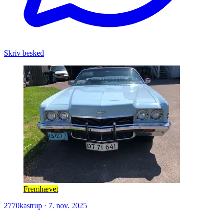
Skriv besked
Fremhævet
2770
kastrup
·
7. nov. 2025