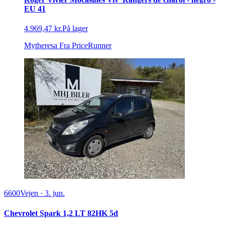
EU 41
4.969,47 kr.
På lager
Mytheresa
Fra PriceRunner
6600
Vejen
·
3. jun.
Chevrolet Spark 1,2 LT 82HK 5d