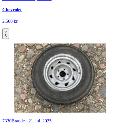
Chevrolet
2.500 kr.
3
7330
Brande
·
21. jul. 2025