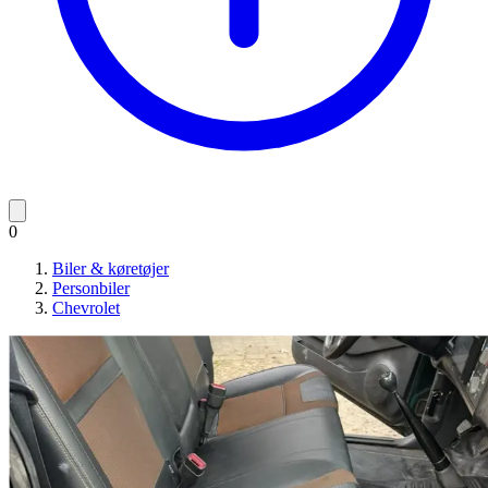
0
Biler & køretøjer
Personbiler
Chevrolet