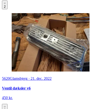
2
5620
Glamsbjerg
·
21. dec. 2022
Ventil dæksler v6
450 kr.