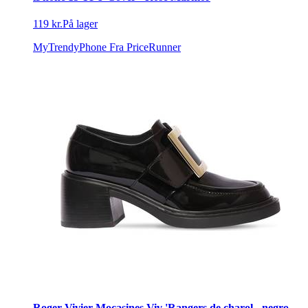
119 kr.
På lager
MyTrendyPhone
Fra PriceRunner
Roger Vivier Mocasines Viv 'Rangers de charol - negro -