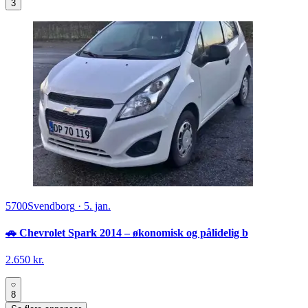
3
5700
Svendborg
·
5. jan.
🚗 Chevrolet Spark 2014 – økonomisk og pålidelig b
2.650 kr.
8