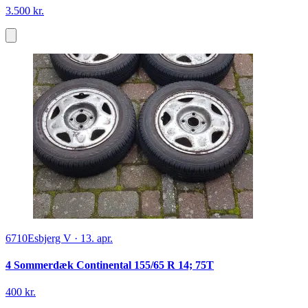
3.500 kr.
6710
Esbjerg V
·
13. apr.
4 Sommerdæk Continental 155/65 R 14; 75T
400 kr.