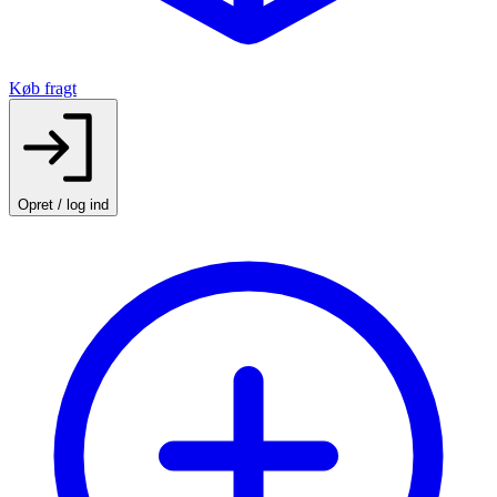
Køb fragt
Opret / log ind