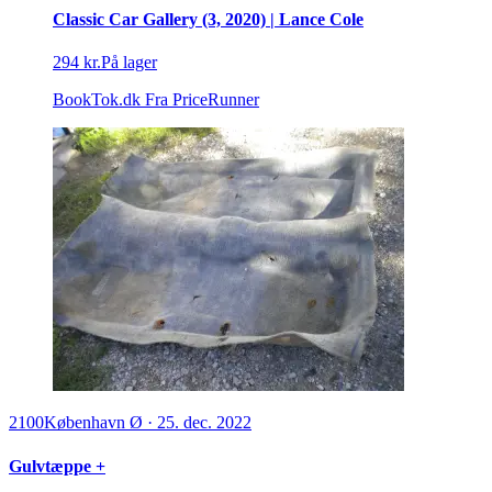
Classic Car Gallery (3, 2020) | Lance Cole
294 kr.
På lager
BookTok.dk
Fra PriceRunner
2100
København Ø
·
25. dec. 2022
Gulvtæppe +