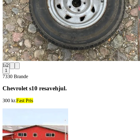
1
/
2
1
7330 Brande
Chevrolet s10 resavehjul.
300 kr.
Fast Pris