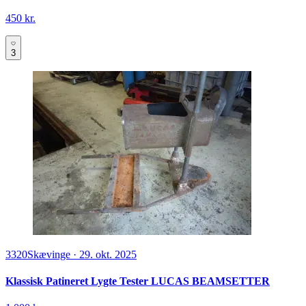
450 kr.
3
3320
Skævinge
·
29. okt. 2025
Klassisk Patineret Lygte Tester LUCAS BEAMSETTER