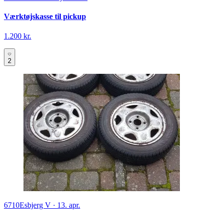
Værktøjskasse til pickup
1.200 kr.
2
6710
Esbjerg V
·
13. apr.