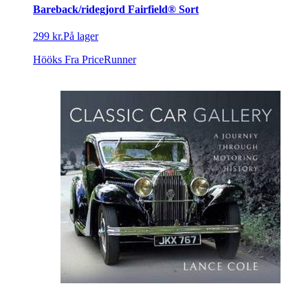
Bareback/ridegjord Fairfield® Sort
299 kr.
På lager
Hööks
Fra PriceRunner