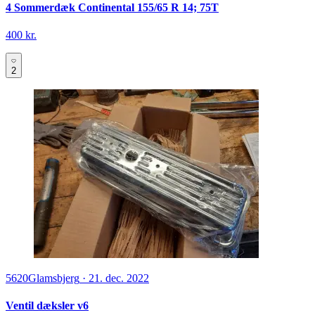
4 Sommerdæk Continental 155/65 R 14; 75T
400 kr.
2
5620
Glamsbjerg
·
21. dec. 2022
Ventil dæksler v6