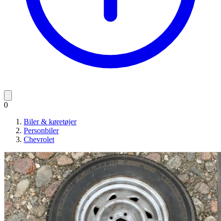
0
Biler & køretøjer
Personbiler
Chevrolet