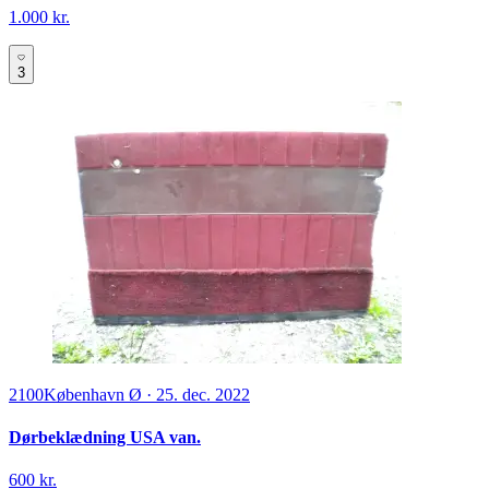
1.000 kr.
3
2100
København Ø
·
25. dec. 2022
Dørbeklædning USA van.
600 kr.