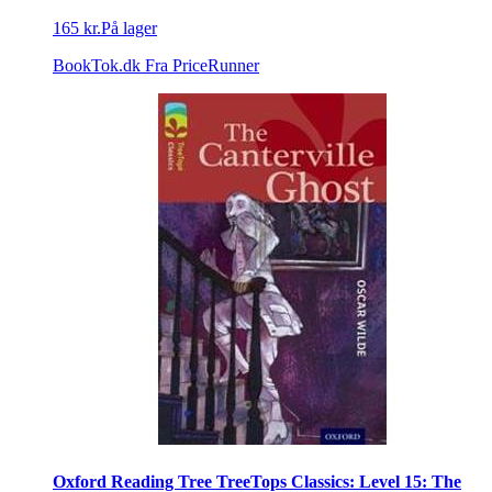
165 kr.
På lager
BookTok.dk
Fra PriceRunner
Oxford Reading Tree TreeTops Classics: Level 15: The