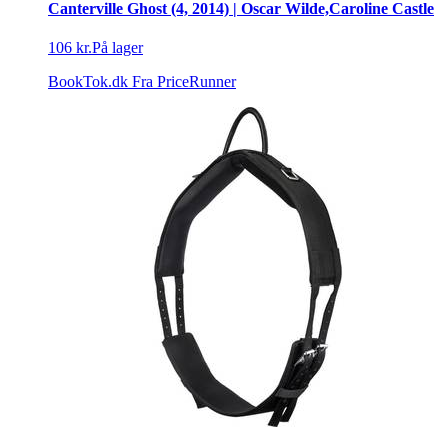
Canterville Ghost (4, 2014) | Oscar Wilde,Caroline Castle
106 kr.
På lager
BookTok.dk
Fra PriceRunner