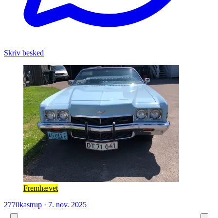
Skriv besked
Fremhævet
2770
kastrup
·
7. nov. 2025