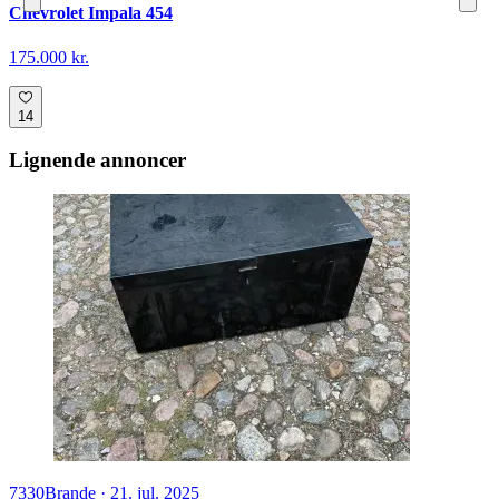
Chevrolet Impala 454
175.000 kr.
14
Lignende annoncer
7330
Brande
·
21. jul. 2025