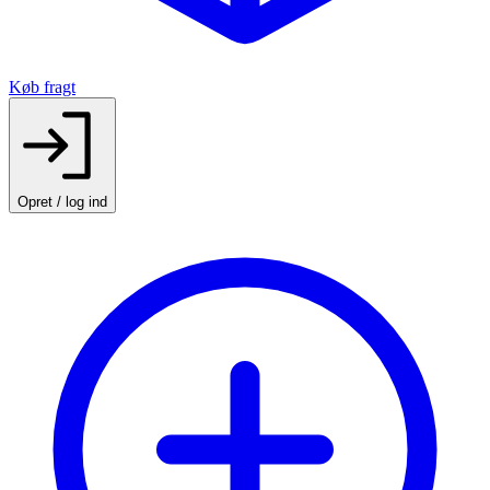
Køb fragt
Opret / log ind