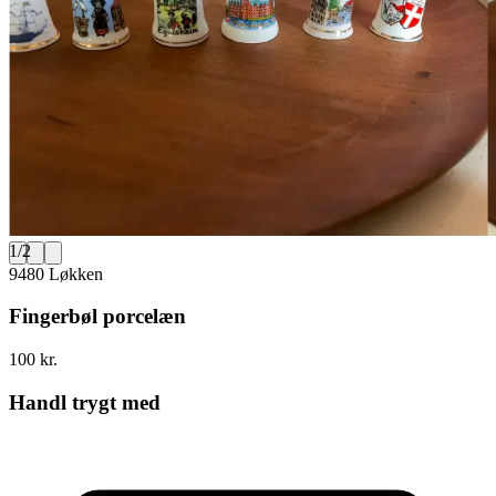
1
/
2
9480 Løkken
Fingerbøl porcelæn
100 kr.
Handl trygt med