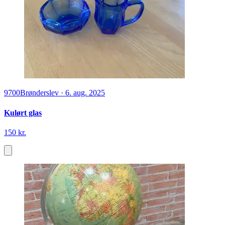
9700
Brønderslev
·
6. aug. 2025
Kulørt glas
150 kr.