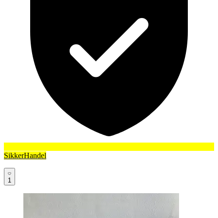
SikkerHandel
1