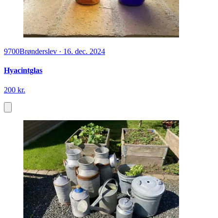
9700
Brønderslev
·
16. dec. 2024
Hyacintglas
200 kr.