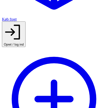
Køb fragt
Opret / log ind