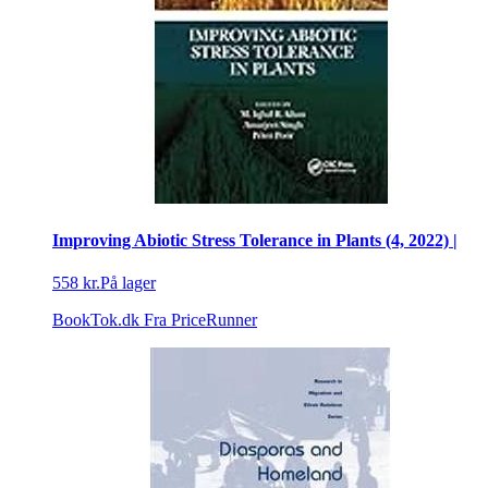
Improving Abiotic Stress Tolerance in Plants (4, 2022) |
558 kr.
På lager
BookTok.dk
Fra PriceRunner