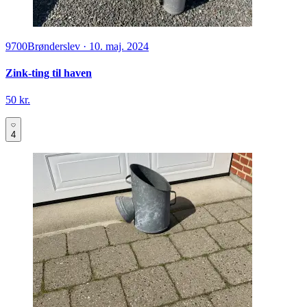
9700
Brønderslev
·
10. maj. 2024
Zink-ting til haven
50 kr.
4