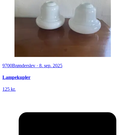
9700
Brønderslev
·
8. sep. 2025
Lampekupler
125 kr.