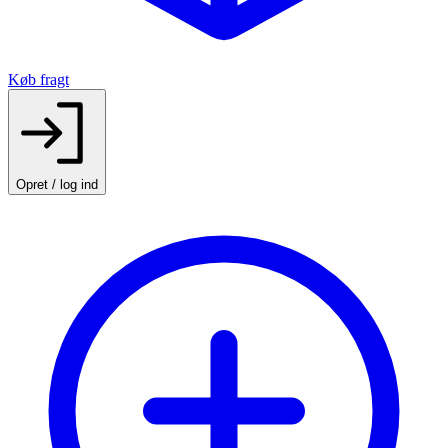
Køb fragt
Opret / log ind