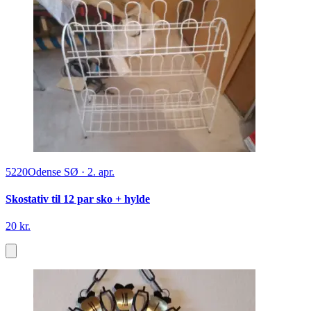
5220
Odense SØ
·
2. apr.
Skostativ til 12 par sko + hylde
20 kr.