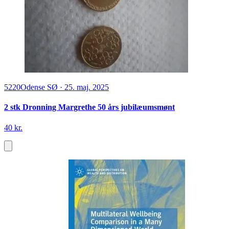
5220
Odense SØ
·
25. maj. 2025
2 stk Dronning Margrethe 50 års jubilæumsmønt
40 kr.