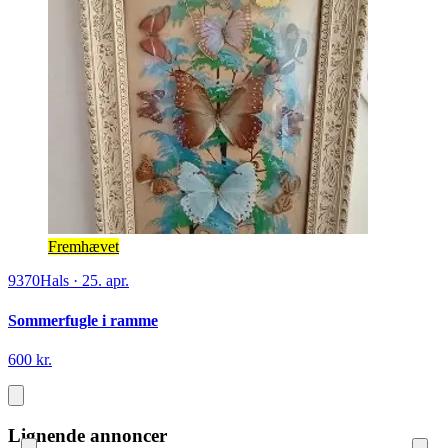
Fremhævet
9370
Hals
·
25. apr.
Sommerfugle i ramme
600 kr.
Lignende annoncer