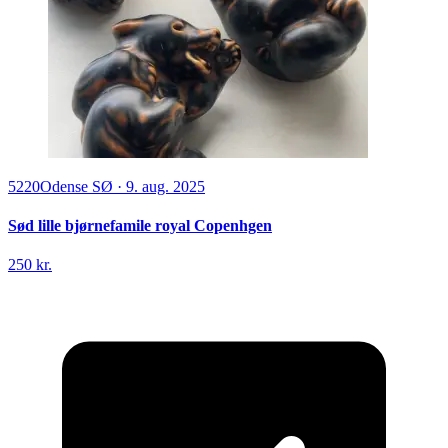
5220
Odense SØ
·
9. aug. 2025
Sød lille bjørnefamile royal Copenhgen
250 kr.