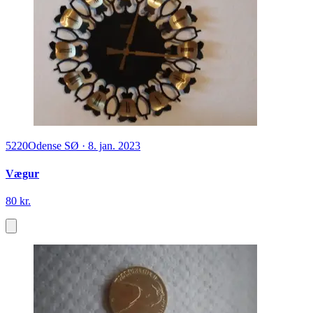
5220
Odense SØ
·
8. jan. 2023
Vægur
80 kr.