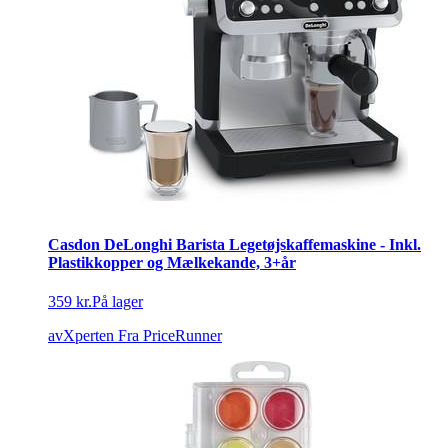
Casdon DeLonghi Barista Legetøjskaffemaskine - Inkl.
Plastikkopper og Mælkekande, 3+år
359 kr.
På lager
avXperten
Fra PriceRunner