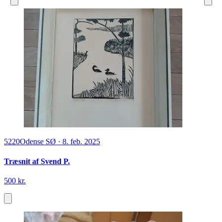
5220
Odense SØ
·
8. feb. 2025
Træsnit af Svend P.
500 kr.