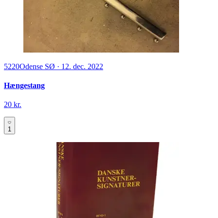
5220
Odense SØ
·
12. dec. 2022
Hængestang
20 kr.
1