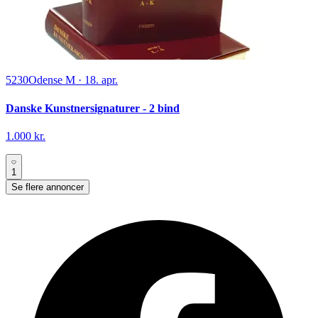
5230
Odense M
·
18. apr.
Danske Kunstnersignaturer - 2 bind
1.000 kr.
1
Se flere annoncer