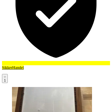
SikkerHandel
1