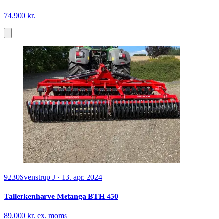
74.900 kr.
9230
Svenstrup J
·
13. apr. 2024
Tallerkenharve Metanga BTH 450
89.000 kr. ex. moms