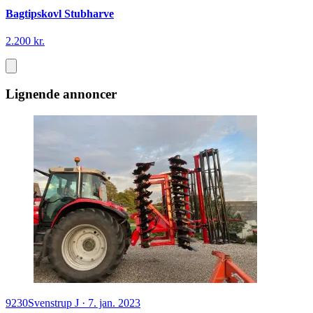
Bagtipskovl Stubharve
2.200 kr.
Lignende annoncer
9230
Svenstrup J
·
7. jan. 2023