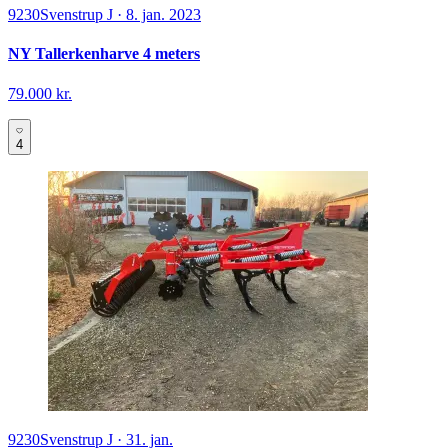
9230
Svenstrup J
·
8. jan. 2023
NY Tallerkenharve 4 meters
79.000 kr.
4
9230
Svenstrup J
·
31. jan.