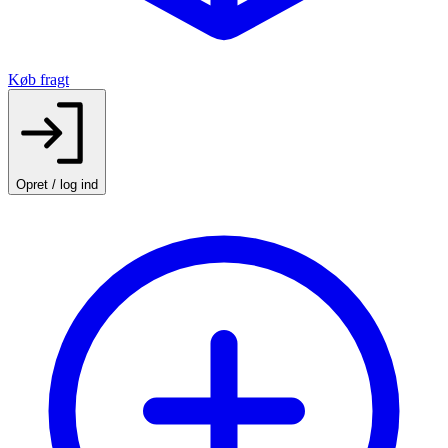
Køb fragt
Opret / log ind