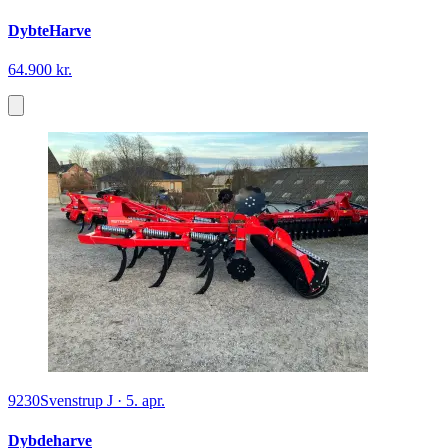
DybteHarve
64.900 kr.
9230
Svenstrup J
·
5. apr.
Dybdeharve