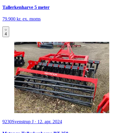
Tallerkenharve 5 meter
79.900 kr. ex. moms
4
9230
Svenstrup J
·
12. apr. 2024