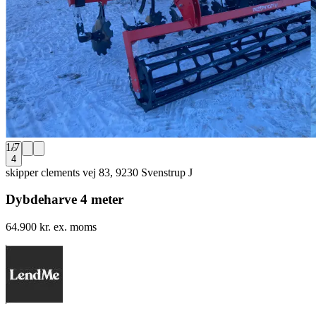
1
/
7
4
skipper clements vej 83, 9230 Svenstrup J
Dybdeharve 4 meter
64.900 kr. ex. moms