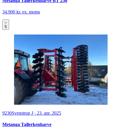
Metanga Tallerkenharve BT 250
34.900 kr. ex. moms
5
9230
Svenstrup J
·
23. apr. 2025
Metanga Tallerkenharve