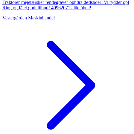
Traktorer-mejetærsker-rendegraver-ophørs-dødsboer! Vi rydder op!
Ring og få et godt tilbud! 40962071 altid åben!
Vestergården Maskinhandel