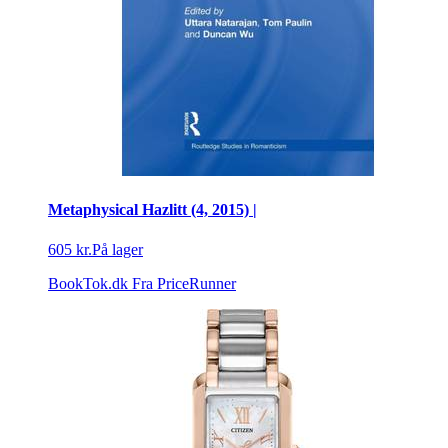
Metaphysical Hazlitt (4, 2015) |
605 kr.
På lager
BookTok.dk
Fra PriceRunner