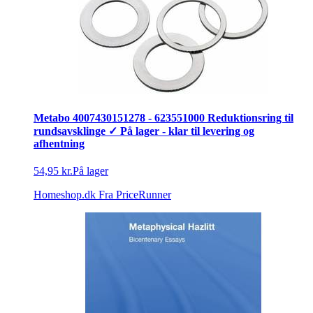
Metabo 4007430151278 - 623551000 Reduktionsring til
rundsavsklinge ✓ På lager - klar til levering og
afhentning
54,95 kr.
På lager
Homeshop.dk
Fra PriceRunner