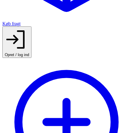
Køb fragt
Opret / log ind