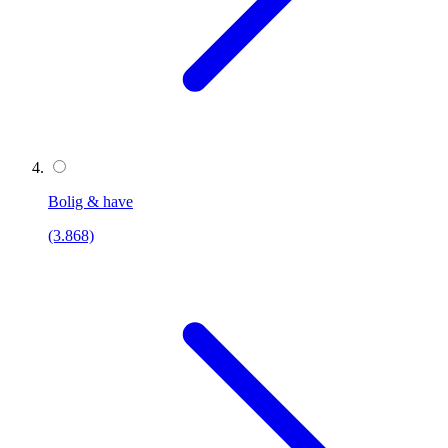
Bolig & have
(3.868)