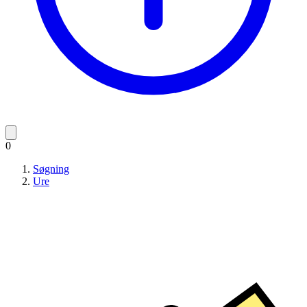
0
Søgning
Ure