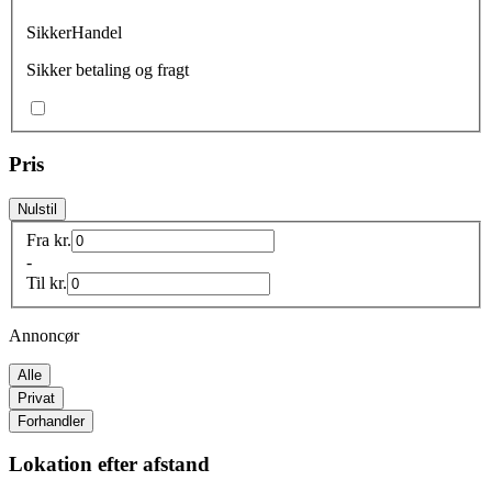
SikkerHandel
Sikker betaling og fragt
Pris
Nulstil
Fra
kr.
-
Til
kr.
Annoncør
Alle
Privat
Forhandler
Lokation efter afstand