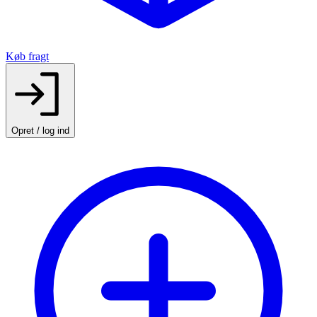
Køb fragt
Opret / log ind