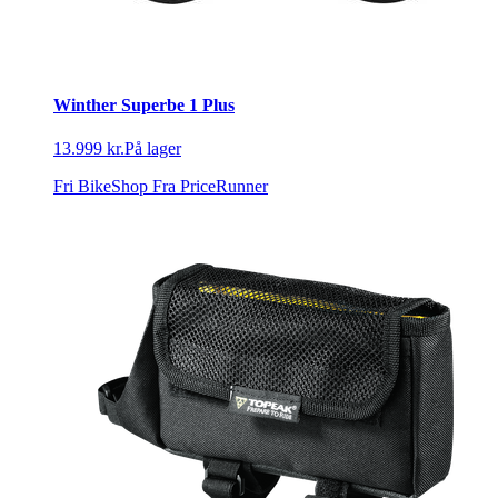
Winther Superbe 1 Plus
13.999 kr.
På lager
Fri BikeShop
Fra PriceRunner