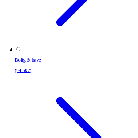
Bolig & have
(94.597)