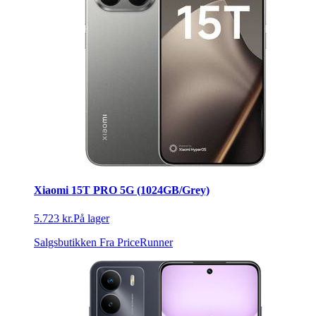
Xiaomi 15T PRO 5G (1024GB/Grey)
5.723 kr.
På lager
Salgsbutikken
Fra PriceRunner