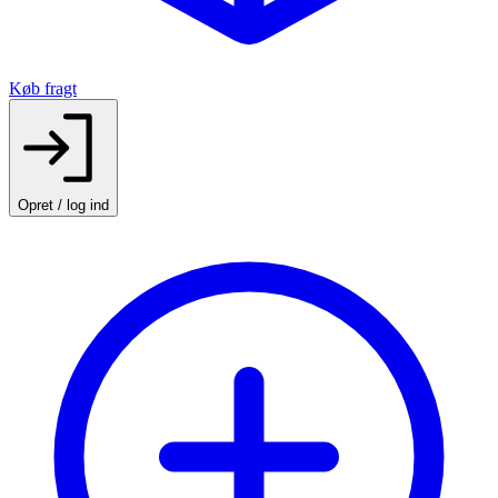
Køb fragt
Opret / log ind