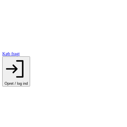
Køb fragt
Opret / log ind