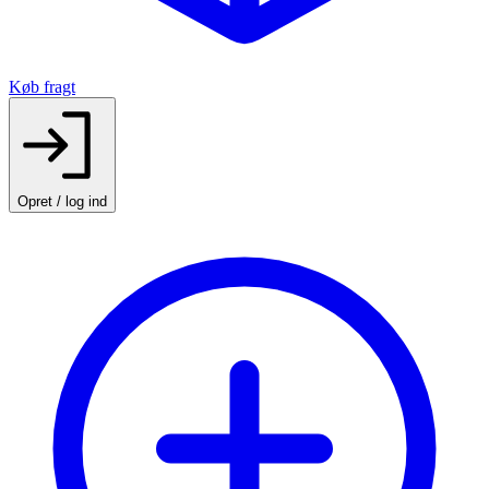
Køb fragt
Opret / log ind