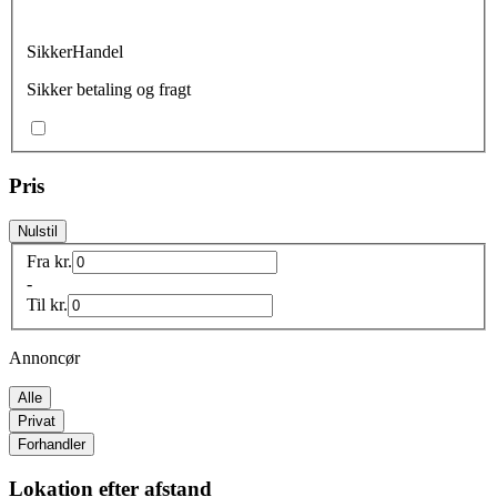
SikkerHandel
Sikker betaling og fragt
Pris
Nulstil
Fra
kr.
-
Til
kr.
Annoncør
Alle
Privat
Forhandler
Lokation efter afstand