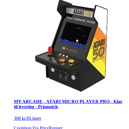
MY ARCADE - ATARI MICRO PLAYER PRO - Klar
til levering - Prismatch
308 kr.
På lager
Coolshop
Fra PriceRunner