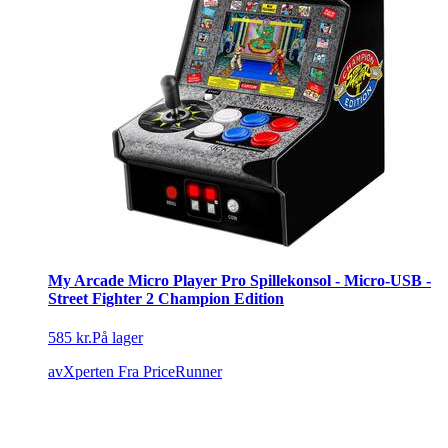
My Arcade Micro Player Pro Spillekonsol - Micro-USB -
Street Fighter 2 Champion Edition
585 kr.
På lager
avXperten
Fra PriceRunner