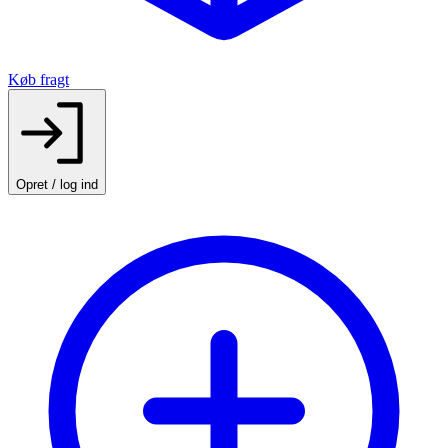
Køb fragt
Opret / log ind