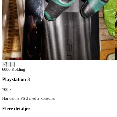
1
/
2
6000 Kolding
Playstation 3
700 kr.
Har denne PS 3 med 2 konsoller
Flere detaljer