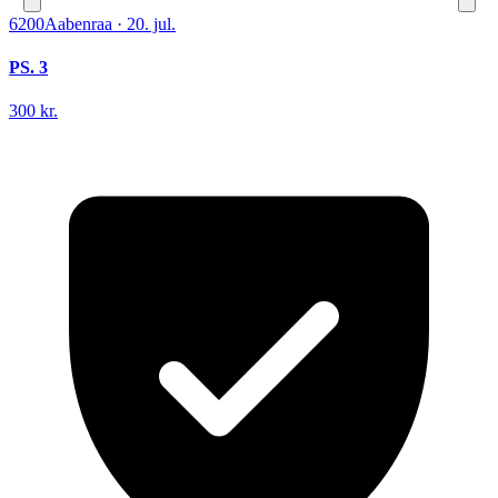
6200
Aabenraa
·
20. jul.
PS. 3
300 kr.