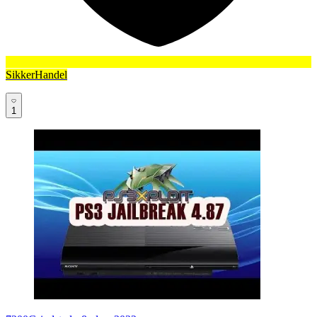
SikkerHandel
1