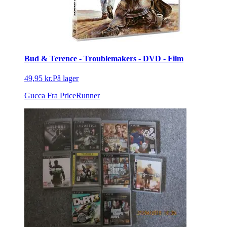
Bud & Terence - Troublemakers - DVD - Film
49,95 kr.
På lager
Gucca
Fra PriceRunner