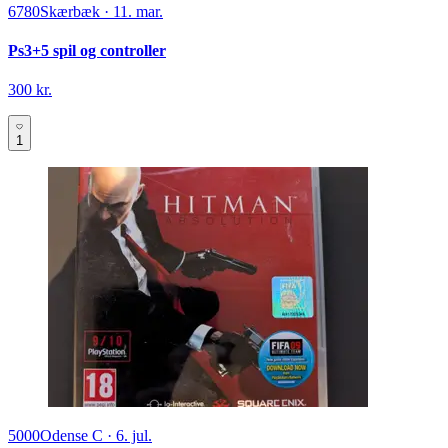
6780
Skærbæk
·
11. mar.
Ps3+5 spil og controller
300 kr.
1
5000
Odense C
·
6. jul.