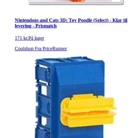
Nintendogs and Cats 3D: Toy Poodle (Select) - Klar til
levering - Prismatch
171 kr.
På lager
Coolshop
Fra PriceRunner