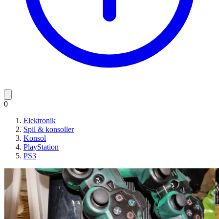
0
Elektronik
Spil & konsoller
Konsol
PlayStation
PS3