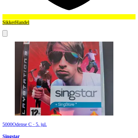
SikkerHandel
5000
Odense C
·
5. jul.
Singstar