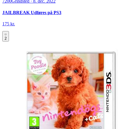
7200
Grindsted
·
8. dec. 2022
JAILBREAK Udføres på PS3
175 kr.
2