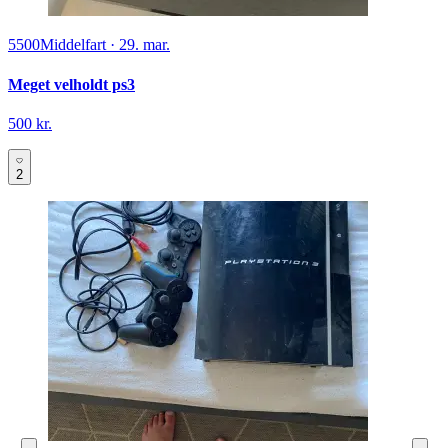
5500
Middelfart
·
29. mar.
Meget velholdt ps3
500 kr.
2