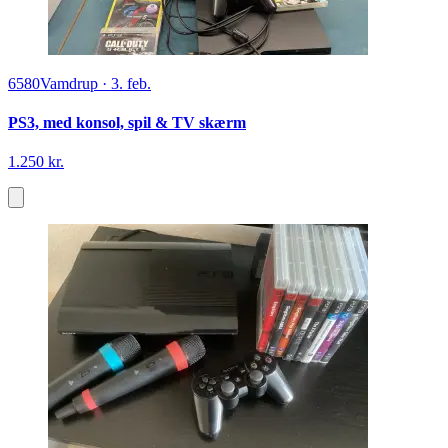
6580
Vamdrup
·
3. feb.
PS3, med konsol, spil & TV skærm
1.250 kr.