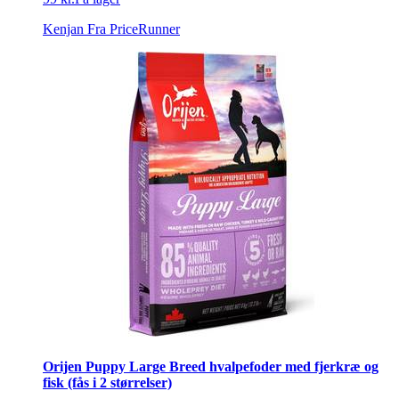
Kenjan
Fra PriceRunner
Orijen Puppy Large Breed hvalpefoder med fjerkræ og
fisk (fås i 2 størrelser)