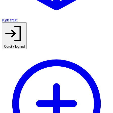
Køb fragt
Opret / log ind