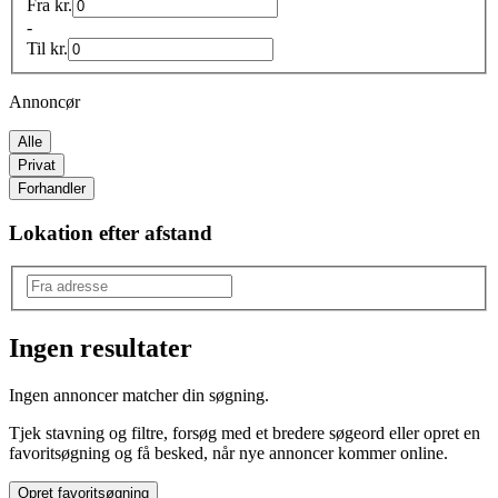
Fra
kr.
-
Til
kr.
Annoncør
Alle
Privat
Forhandler
Lokation efter afstand
Ingen resultater
Produkttype
:
Ingen annoncer matcher din søgning.
Fisk
Tjek stavning og filtre, forsøg med et bredere søgeord eller opret en
favoritsøgning og få besked, når nye annoncer kommer online.
Opret favoritsøgning