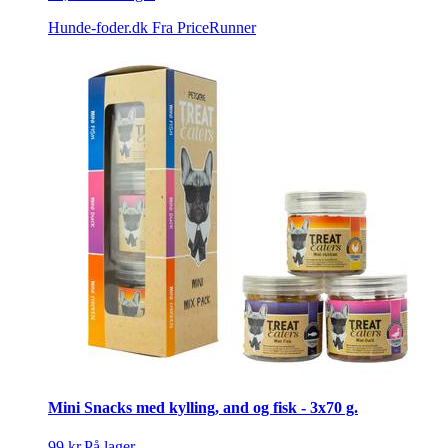
Hunde-foder.dk
Fra PriceRunner
Mini Snacks med kylling, and og fisk - 3x70 g.
99 kr.
På lager