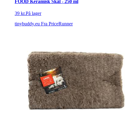
FOOD Keramisk Skål - 250 ml
39 kr.
På lager
tinybuddy.eu
Fra PriceRunner