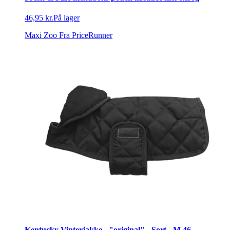
46,95 kr.
På lager
Maxi Zoo
Fra PriceRunner
Kentucky Vinterjakke - "original" - Sort - M 46