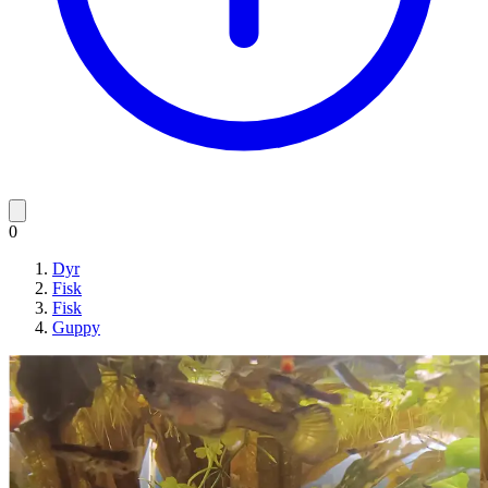
0
Dyr
Fisk
Fisk
Guppy