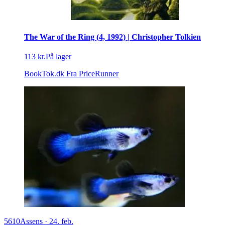
The War of the Ring (4, 1992) | Christopher Tolkien
113 kr.
På lager
BookTok.dk
Fra PriceRunner
5610
Assens
·
24. feb.