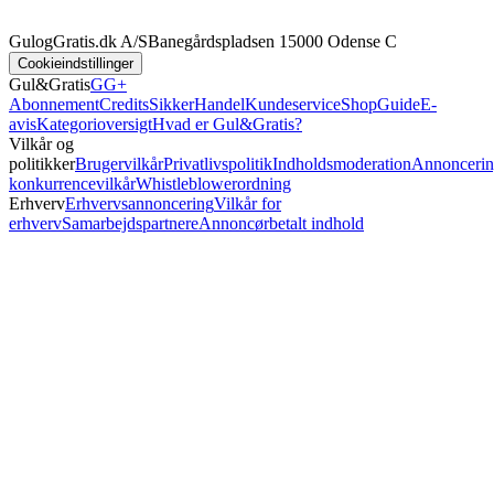
GulogGratis.dk A/S
Banegårdspladsen 1
5000 Odense C
Cookieindstillinger
Gul&Gratis
GG+
Abonnement
Credits
SikkerHandel
Kundeservice
Shop
Guide
E-
avis
Kategorioversigt
Hvad er Gul&Gratis?
Vilkår og
politikker
Brugervilkår
Privatlivspolitik
Indholdsmoderation
Annoncerin
konkurrencevilkår
Whistleblowerordning
Erhverv
Erhvervsannoncering
Vilkår for
erhverv
Samarbejdspartnere
Annoncørbetalt indhold