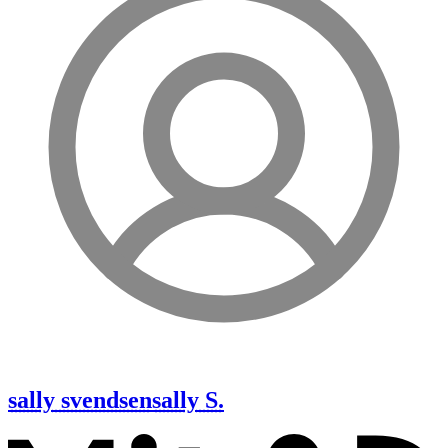
sally svendsen
sally S.