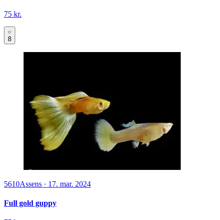
75 kr.
8
5610
Assens
·
17. mar. 2024
Full gold guppy