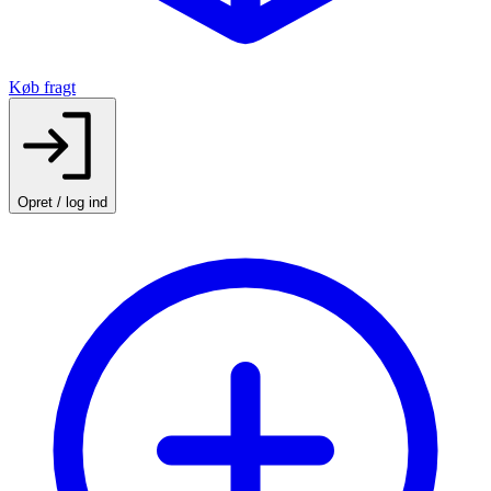
Køb fragt
Opret / log ind