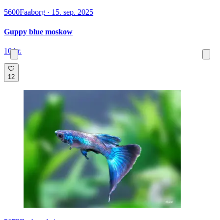
5600
Faaborg
·
15. sep. 2025
Guppy blue moskow
10 kr.
12