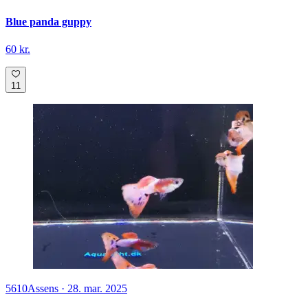
Blue panda guppy
60 kr.
11
5610
Assens
·
28. mar. 2025