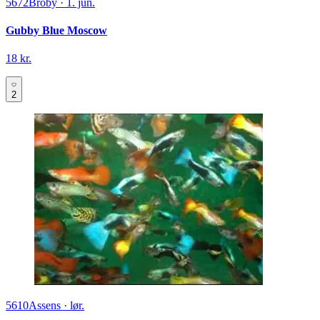
5672
Broby
·
1. jun.
Gubby Blue Moscow
18 kr.
2
5610
Assens
·
lør.