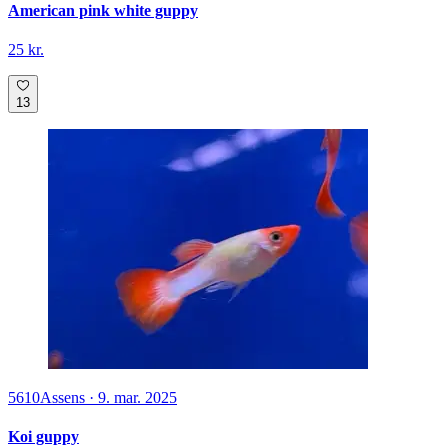
American pink white guppy
25 kr.
13
5610
Assens
·
9. mar. 2025
Koi guppy