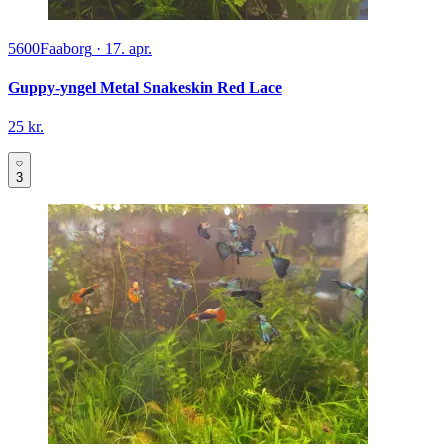
5600
Faaborg
·
17. apr.
Guppy-yngel Metal Snakeskin Red Lace
25 kr.
3