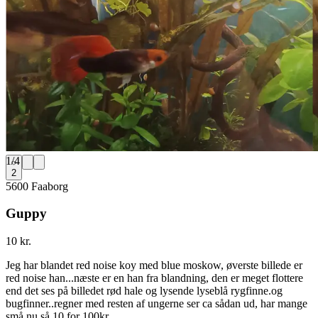
1
/
4
2
5600 Faaborg
Guppy
10 kr.
Jeg har blandet red noise koy med blue moskow, øverste billede er
red noise han...næste er en han fra blandning, den er meget flottere
end det ses på billedet rød hale og lysende lyseblå rygfinne.og
bugfinner..regner med resten af ungerne ser ca sådan ud, har mange
små nu så 10 for 100kr.