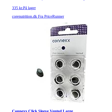
335 kr.
På lager
corenutrition.dk
Fra PriceRunner
Connexx Click Sleeve Vented Large