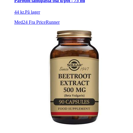
Parodol tandpasta blå u/pol - 75 ml
44 kr.
På lager
Med24
Fra PriceRunner