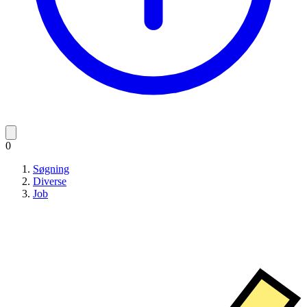
0
Søgning
Diverse
Job