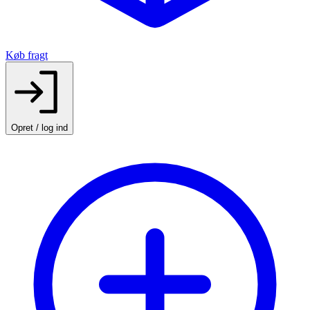
Køb fragt
Opret / log ind