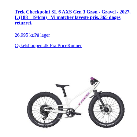
Trek Checkpoint SL 6 AXS Gen 3 Grøn - Gravel - 2027,
L (188 - 194cm) - Vi matcher laveste pris. 365 dages
returret.
26.995 kr.
På lager
Cykelshoppen.dk
Fra PriceRunner