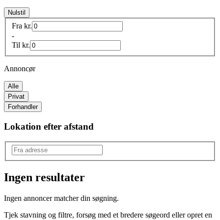
Nulstil
Fra
kr.
-
Til
kr.
Annoncør
Alle
Privat
Forhandler
Lokation efter afstand
Ingen resultater
Mærke
:
Ingen annoncer matcher din søgning.
Trek
Tjek stavning og filtre, forsøg med et bredere søgeord eller opret en