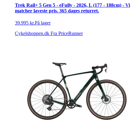
Trek Rail+ 5 Gen 5 - eFully - 2026, L (177 - 188cm) - Vi
matcher laveste pris. 365 dages returret.
39.995 kr.
På lager
Cykelshoppen.dk
Fra PriceRunner