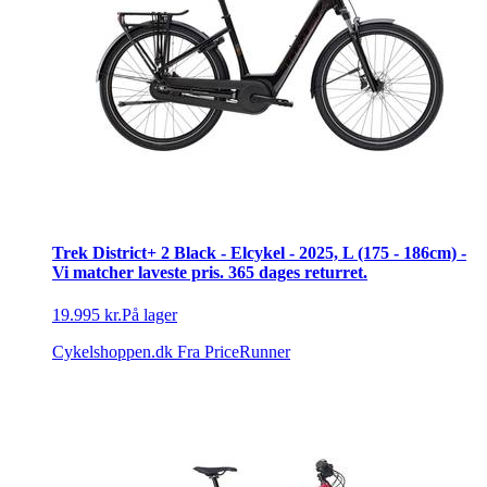
Trek District+ 2 Black - Elcykel - 2025, L (175 - 186cm) -
Vi matcher laveste pris. 365 dages returret.
19.995 kr.
På lager
Cykelshoppen.dk
Fra PriceRunner