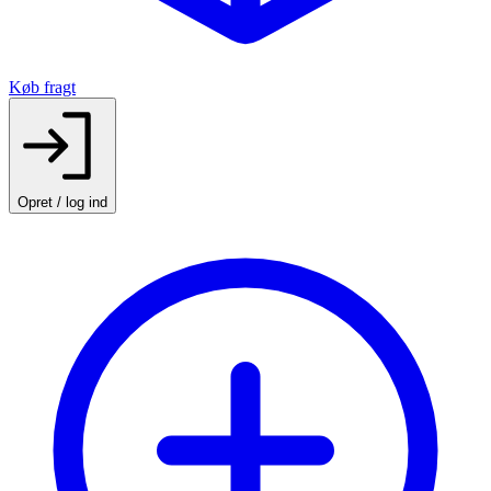
Køb fragt
Opret / log ind