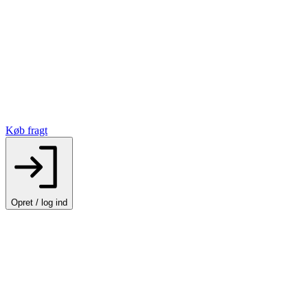
Køb fragt
Opret / log ind