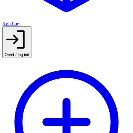
Køb fragt
Opret / log ind