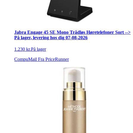
Jabra Engage 45 SE Mono Trådløs Høretelefoner Sort -->
På lager, levering hos dig 07-08-2026
1.230 kr.
På lager
CompuMail
Fra PriceRunner