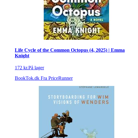
Life Cycle of the Common Octopus (4, 2025) | Emma
Knight
172 kr.
På lager
BookTok.dk
Fra PriceRunner