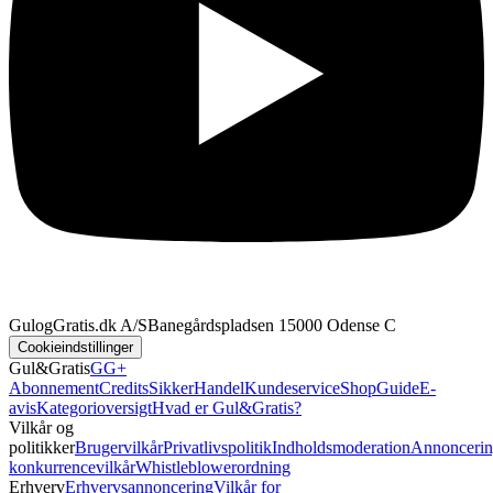
GulogGratis.dk A/S
Banegårdspladsen 1
5000 Odense C
Cookieindstillinger
Gul&Gratis
GG+
Abonnement
Credits
SikkerHandel
Kundeservice
Shop
Guide
E-
avis
Kategorioversigt
Hvad er Gul&Gratis?
Vilkår og
politikker
Brugervilkår
Privatlivspolitik
Indholdsmoderation
Annoncerin
konkurrencevilkår
Whistleblowerordning
Erhverv
Erhvervsannoncering
Vilkår for