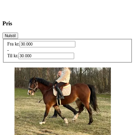
Pris
Nulstil
Fra
kr.
-
Til
kr.