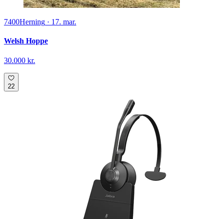
7400
Herning
·
17. mar.
Welsh Hoppe
30.000 kr.
22