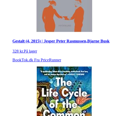
Gestalt (4, 2015) | Jesper Peter Rasmussen,Bjarne Busk
328 kr.
På lager
BookTok.dk
Fra PriceRunner