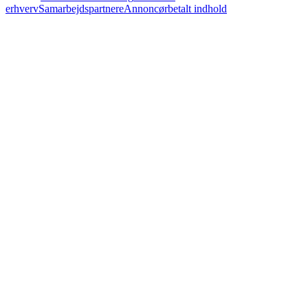
erhverv
Samarbejdspartnere
Annoncørbetalt indhold