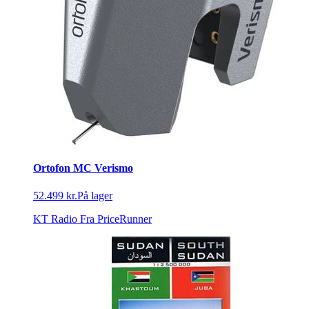
Ortofon MC Verismo
52.499 kr.
På lager
KT Radio
Fra PriceRunner