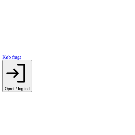
Køb fragt
Opret / log ind