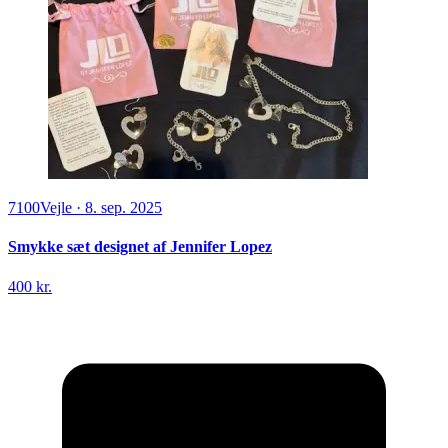
7100
Vejle
·
8. sep. 2025
Smykke sæt designet af Jennifer Lopez
400 kr.