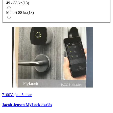
49 - 88 kr.
(
13
)
Mindst 88 kr.
(
13
)
7100
Vejle
·
5. mar.
Jacob Jensen MyLock dørlås