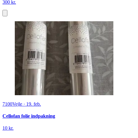
300 kr.
7100
Vejle
·
19. feb.
Cellofan folie indpakning
10 kr.