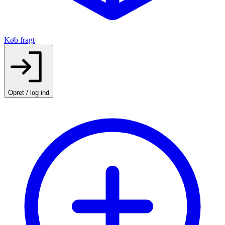
Køb fragt
Opret / log ind