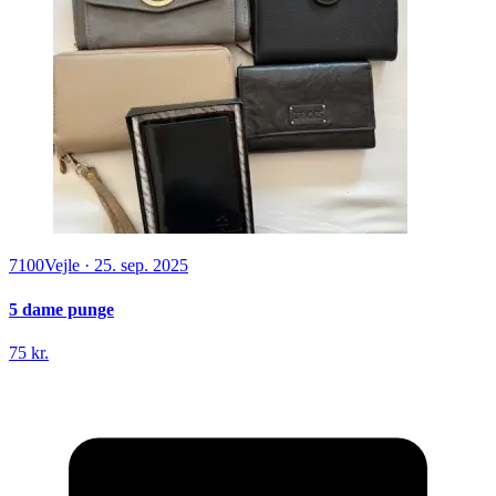
7100
Vejle
·
25. sep. 2025
5 dame punge
75 kr.