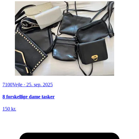
7100
Vejle
·
25. sep. 2025
8 forskellige dame tasker
150 kr.