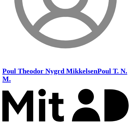
Poul Theodor Nygrd Mikkelsen
Poul T. N.
M.