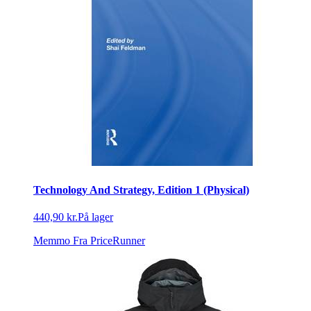
Technology And Strategy, Edition 1 (Physical)
440,90 kr.
På lager
Memmo
Fra PriceRunner