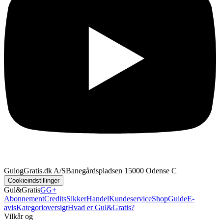
GulogGratis.dk A/S
Banegårdspladsen 1
5000 Odense C
Cookieindstillinger
Gul&Gratis
GG+
Abonnement
Credits
SikkerHandel
Kundeservice
Shop
Guide
E-
avis
Kategorioversigt
Hvad er Gul&Gratis?
Vilkår og