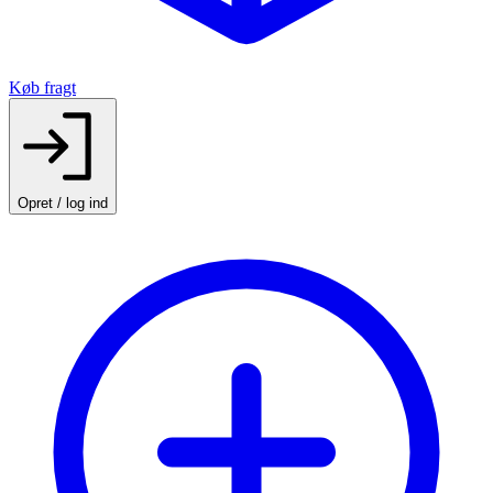
Køb fragt
Opret / log ind