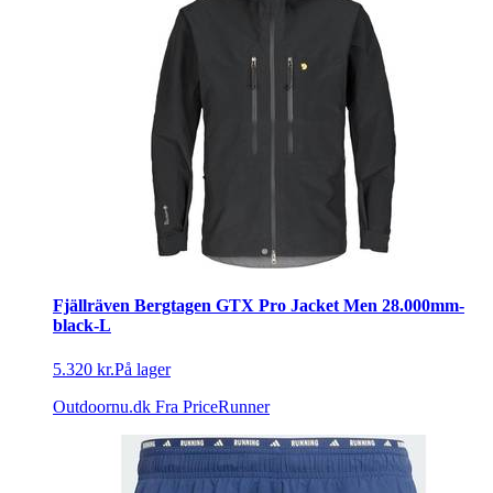
Fjällräven Bergtagen GTX Pro Jacket Men 28.000mm-
black-L
5.320 kr.
På lager
Outdoornu.dk
Fra PriceRunner