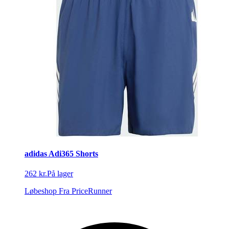
adidas Adi365 Shorts
262 kr.
På lager
Løbeshop
Fra PriceRunner