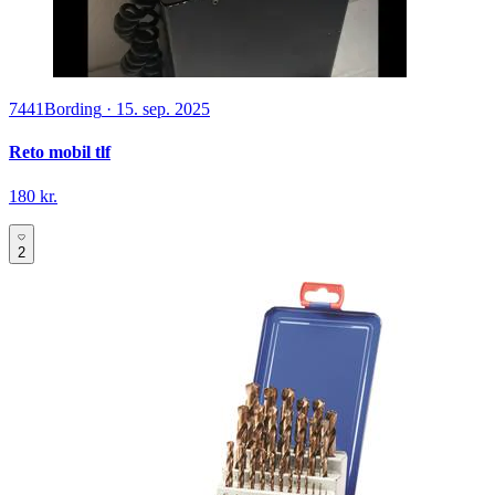
7441
Bording
·
15. sep. 2025
Reto mobil tlf
180 kr.
2