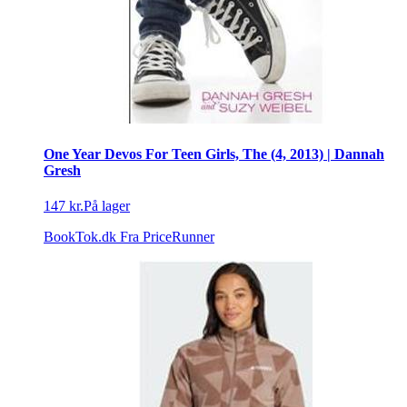
One Year Devos For Teen Girls, The (4, 2013) | Dannah
Gresh
147 kr.
På lager
BookTok.dk
Fra PriceRunner