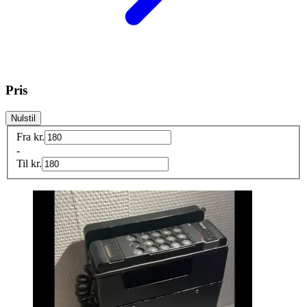
Pris
Nulstil
Fra
kr.
-
Til
kr.