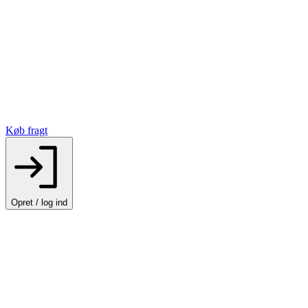
Køb fragt
Opret / log ind