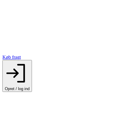
Køb fragt
Opret / log ind