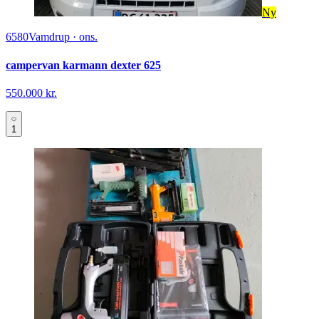
Ny
6580
Vamdrup
·
ons.
campervan karmann dexter 625
550.000 kr.
1