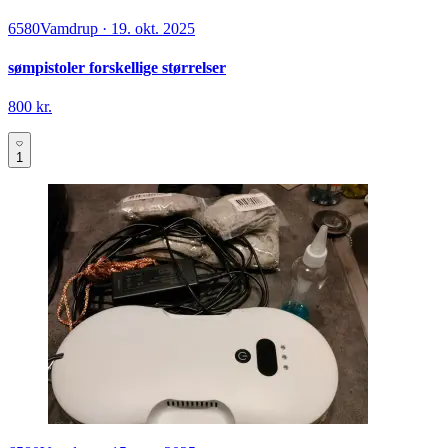
6580
Vamdrup
·
19. okt. 2025
sømpistoler forskellige størrelser
800 kr.
1