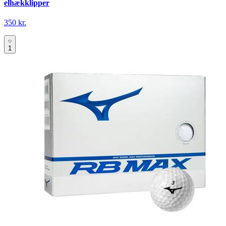
elhækklipper
350 kr.
1