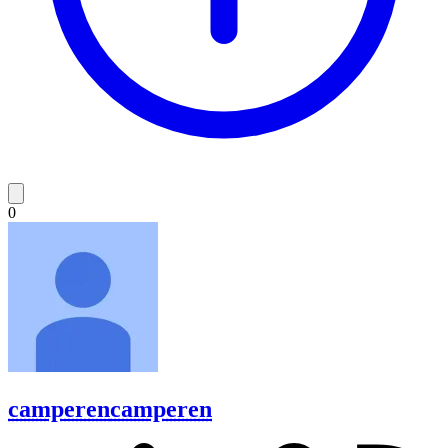
0
camperen
camperen