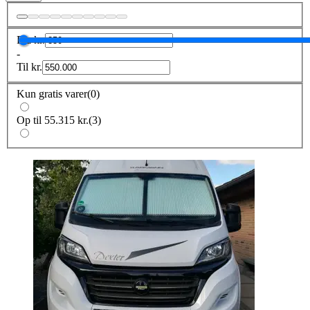
Fra
kr.
-
Til
kr.
Kun gratis varer
(
0
)
Op til 55.315 kr.
(
3
)