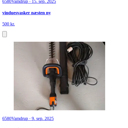
6580
Vamdrup
·
15. sep. 2025
vinduesvasker næsten ny
500 kr.
6580
Vamdrup
·
9. sep. 2025