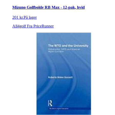
Mizuno Golfbolde RB Max - 12-pak, hvid
201 kr.
På lager
All4golf
Fra PriceRunner