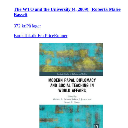
The WTO and the University (4, 2009) | Roberta Malee
Bassett
372 kr.
På lager
BookTok.dk
Fra PriceRunner