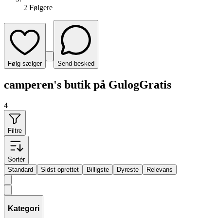
2
Følger
e
Følg sælger
Send besked
camperen's butik på GulogGratis
4
Filtre
Sortér
Standard
Sidst oprettet
Billigste
Dyreste
Relevans
Kategori