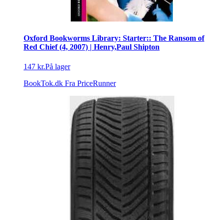
Oxford Bookworms Library: Starter:: The Ransom of
Red Chief (4, 2007) | Henry,Paul Shipton
147 kr.
På lager
BookTok.dk
Fra PriceRunner