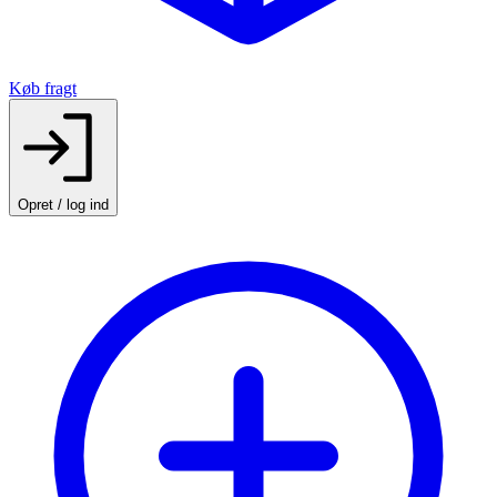
Køb fragt
Opret / log ind