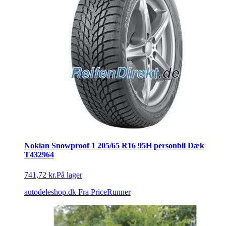
Nokian Snowproof 1 205/65 R16 95H personbil Dæk
T432964
741,72 kr.
På lager
autodeleshop.dk
Fra PriceRunner