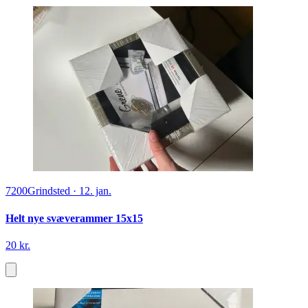
7200
Grindsted
·
12. jan.
Helt nye svæverammer 15x15
20 kr.