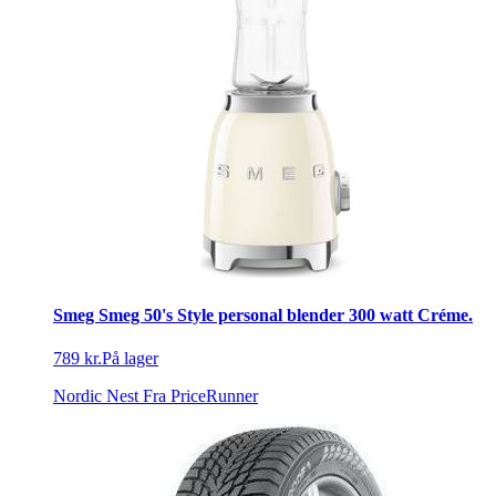
Smeg Smeg 50's Style personal blender 300 watt Créme.
789 kr.
På lager
Nordic Nest
Fra PriceRunner