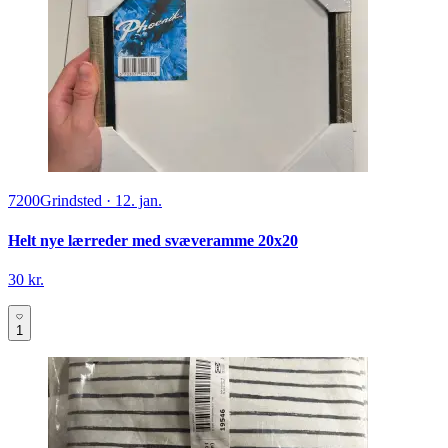
7200
Grindsted
·
12. jan.
Helt nye lærreder med svæveramme 20x20
30 kr.
1