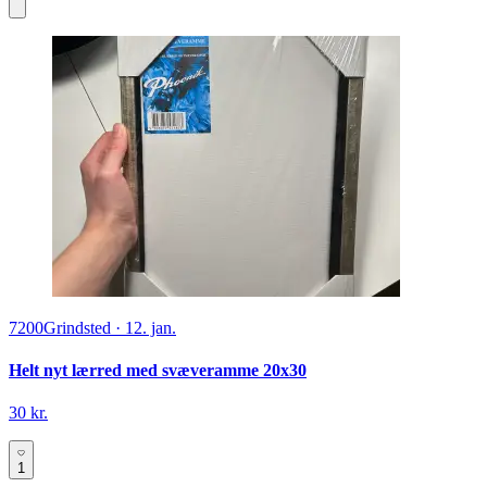
7200
Grindsted
·
12. jan.
Helt nyt lærred med svæveramme 20x30
30 kr.
1