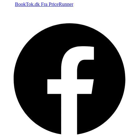
BookTok.dk
Fra PriceRunner