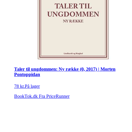
Taler til ungdommen: Ny række (0, 2017) | Morten
Pontoppidan
78 kr.
På lager
BookTok.dk
Fra PriceRunner