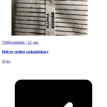
7200
Grindsted
·
12. jan.
Helt ny stribet vasketøjskurv
45 kr.