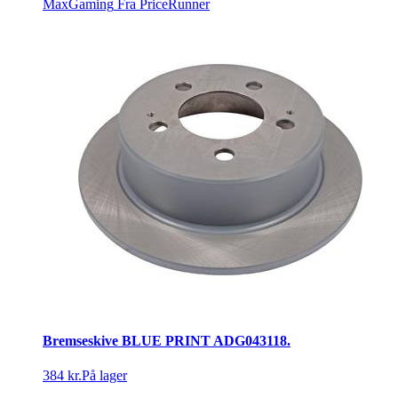
MaxGaming
Fra PriceRunner
Bremseskive BLUE PRINT ADG043118.
384 kr.
På lager