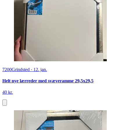
7200
Grindsted
·
12. jan.
Helt nye lærreder med svæveramme 29,5x29,5
40 kr.