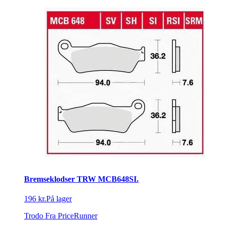
Bremseklodser TRW MCB648SI.
196 kr.
På lager
Trodo
Fra PriceRunner