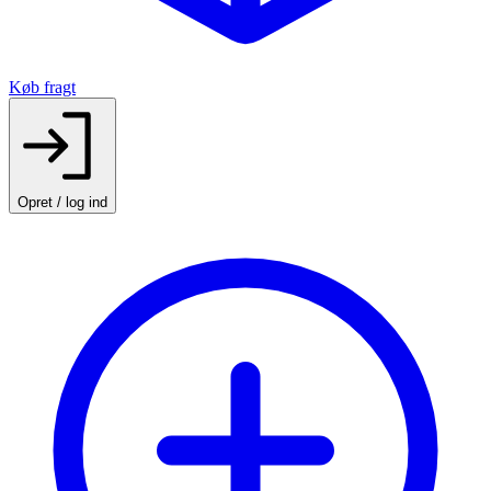
Køb fragt
Opret / log ind