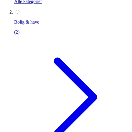
Alle kategorier
Bolig & have
(2)