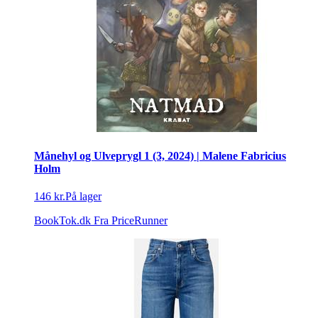
Månehyl og Ulveprygl 1 (3, 2024) | Malene Fabricius
Holm
146 kr.
På lager
BookTok.dk
Fra PriceRunner