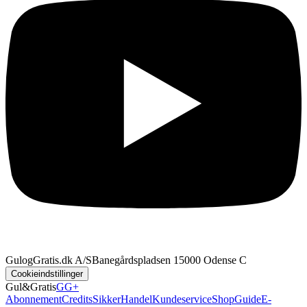
GulogGratis.dk A/S
Banegårdspladsen 1
5000 Odense C
Cookieindstillinger
Gul&Gratis
GG+
Abonnement
Credits
SikkerHandel
Kundeservice
Shop
Guide
E-