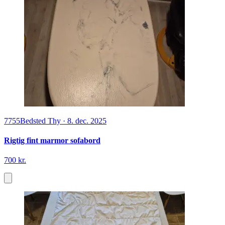
7755
Bedsted Thy
·
8. dec. 2025
Rigtig fint marmor sofabord
700 kr.