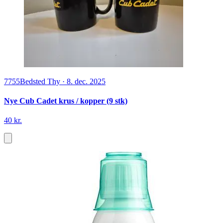
7755
Bedsted Thy
·
8. dec. 2025
Nye Cub Cadet krus / kopper (9 stk)
40 kr.