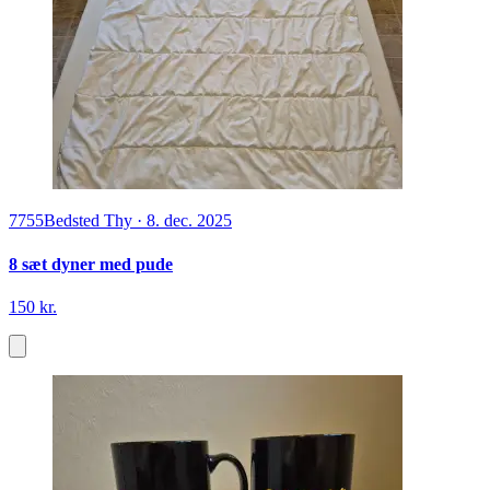
7755
Bedsted Thy
·
8. dec. 2025
8 sæt dyner med pude
150 kr.