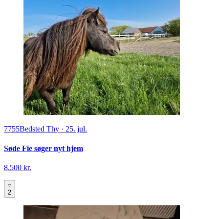
7755
Bedsted Thy
·
25. jul.
Søde Fie søger nyt hjem
8.500 kr.
2