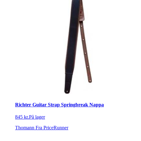
Richter Guitar Strap Springbreak Nappa
845 kr.
På lager
Thomann
Fra PriceRunner