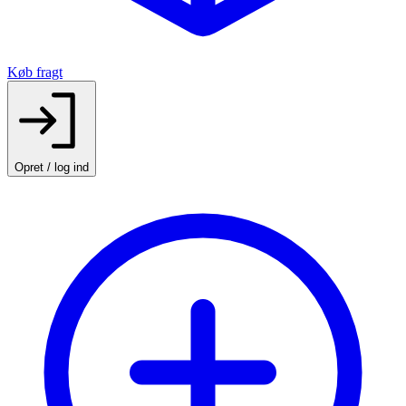
Køb fragt
Opret / log ind