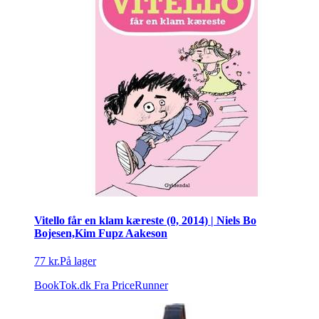
Vitello får en klam kæreste (0, 2014) | Niels Bo
Bojesen,Kim Fupz Aakeson
77 kr.
På lager
BookTok.dk
Fra PriceRunner