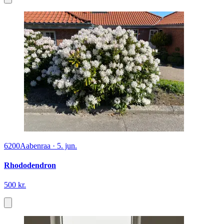
6200
Aabenraa
·
5. jun.
Rhododendron
500 kr.