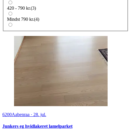
420 - 790 kr.
(
3
)
Mindst 790 kr.
(
4
)
6200
Aabenraa
·
28. jul.
Junkers eg hvidlakeret lamelparket