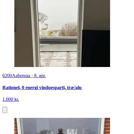
6200
Aabenraa
·
8. apr.
Rationel, 0 energi vinduesparti, træ/alu
1.000 kr.