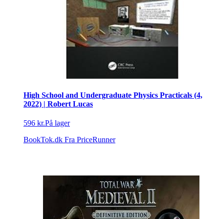
High School and Undergraduate Physics Practicals (4,
2022) | Robert Lucas
596 kr.
På lager
BookTok.dk
Fra PriceRunner