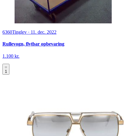
6360
Tinglev
·
11. dec. 2022
Rullevogn, flytbar opbevaring
1.100 kr.
1