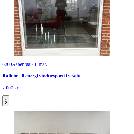
6200
Aabenraa
·
1. mar.
Rationel, 0 energi vinduesparti træ/alu
2.000 kr.
2