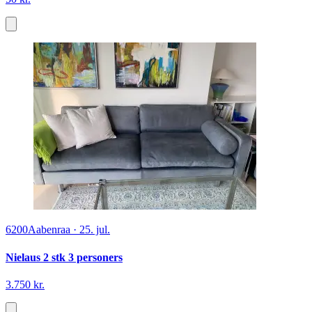
6200
Aabenraa
·
25. jul.
Nielaus 2 stk 3 personers
3.750 kr.