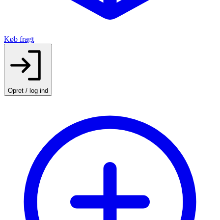
Køb fragt
Opret / log ind