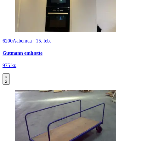
6200
Aabenraa
·
15. feb.
Gutmann emhætte
975 kr.
2