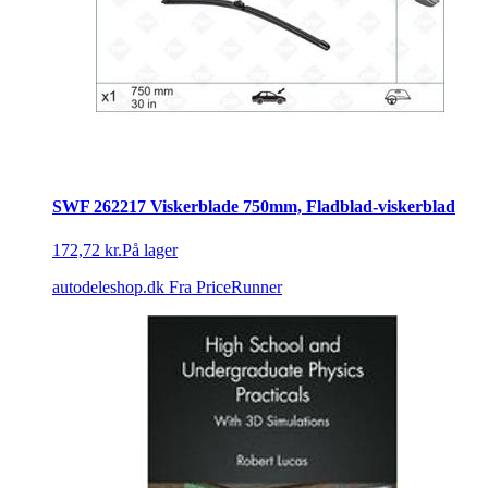
SWF 262217 Viskerblade 750mm, Fladblad-viskerblad
172,72 kr.
På lager
autodeleshop.dk
Fra PriceRunner