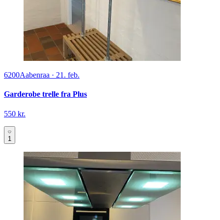
6200
Aabenraa
·
21. feb.
Garderobe trelle fra Plus
550 kr.
1