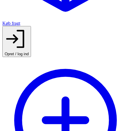
Køb fragt
Opret / log ind