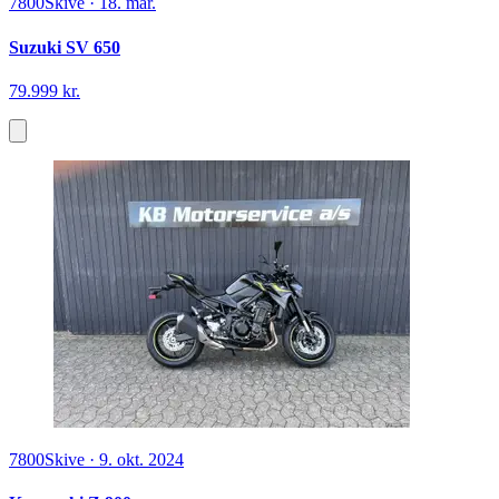
7800
Skive
·
18. mar.
Suzuki SV 650
79.999 kr.
7800
Skive
·
9. okt. 2024