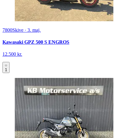
7800
Skive
·
3. maj.
Kawasaki GPZ 500 S ENGROS
12.500 kr.
1