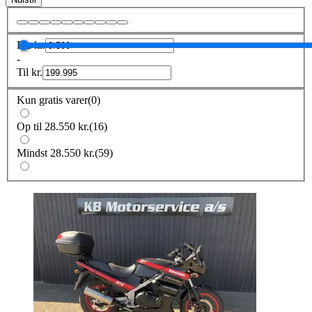
Fra
kr.
-
Til
kr.
Kun gratis varer
(
0
)
Op til 28.550 kr.
(
16
)
Mindst 28.550 kr.
(
59
)