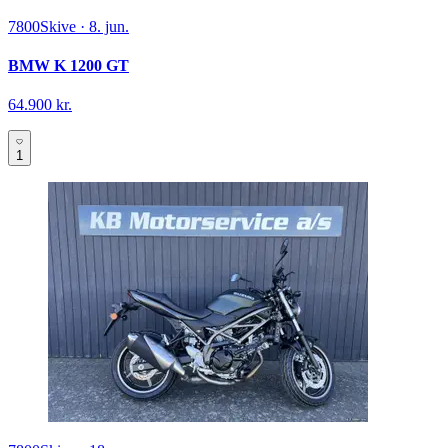
7800
Skive
·
8. jun.
BMW K 1200 GT
64.900 kr.
1