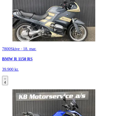
7800
Skive
·
18. mar.
BMW R 1150 RS
39.900 kr.
4