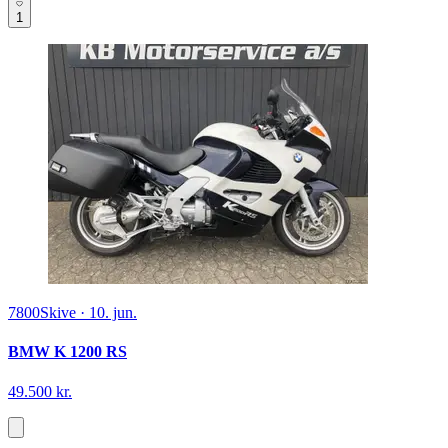
1
7800
Skive
·
10. jun.
BMW K 1200 RS
49.500 kr.