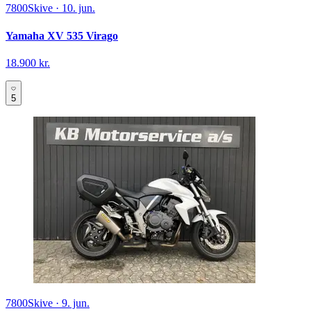
7800
Skive
·
10. jun.
Yamaha XV 535 Virago
18.900 kr.
5
7800
Skive
·
9. jun.