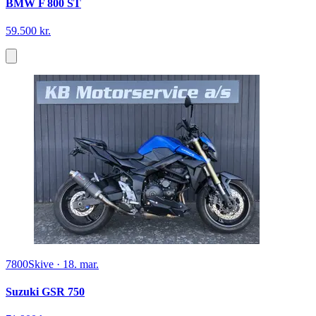
BMW F 800 ST
59.500 kr.
7800
Skive
·
18. mar.
Suzuki GSR 750