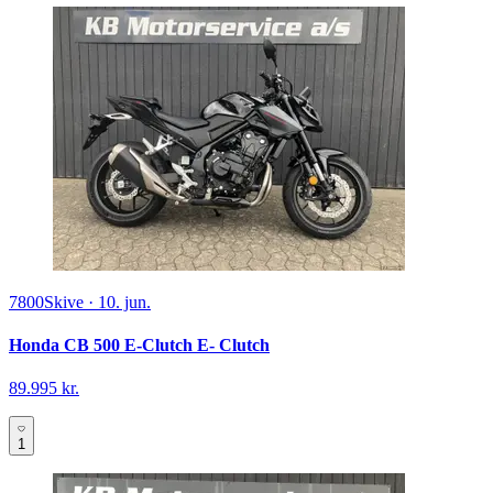
7800
Skive
·
10. jun.
Honda CB 500 E-Clutch E- Clutch
89.995 kr.
1