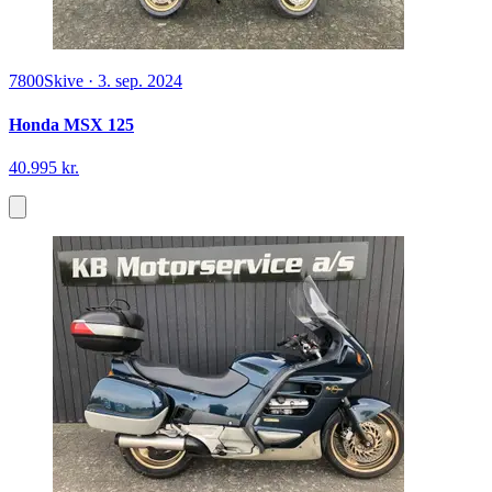
7800
Skive
·
3. sep. 2024
Honda MSX 125
40.995 kr.