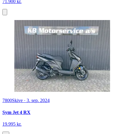
71.900 kr.
7800
Skive
·
3. sep. 2024
Sym Jet 4 RX
19.995 kr.