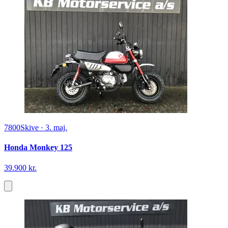
7800
Skive
·
3. maj.
Honda Monkey 125
39.900 kr.