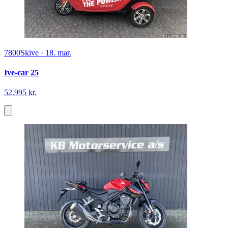
7800
Skive
·
18. mar.
Ive-car 25
52.995 kr.