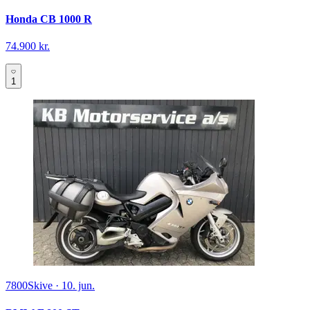
Honda CB 1000 R
74.900 kr.
1
7800
Skive
·
10. jun.