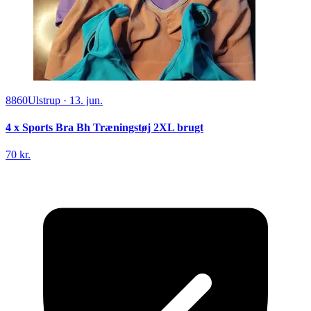
8860
Ulstrup
·
13. jun.
4 x Sports Bra Bh Træningstøj 2XL brugt
70 kr.