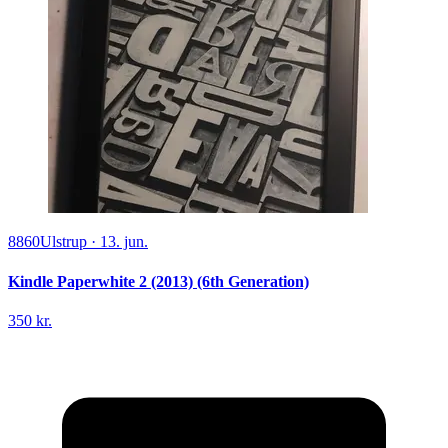
8860
Ulstrup
·
13. jun.
Kindle Paperwhite 2 (2013) (6th Generation)
350 kr.