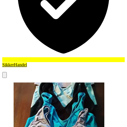
SikkerHandel