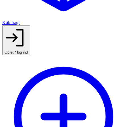
Køb fragt
Opret / log ind