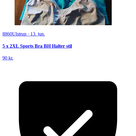
8860
Ulstrup
·
13. jun.
5 x 2XL Sports Bra BH Halter stil
90 kr.