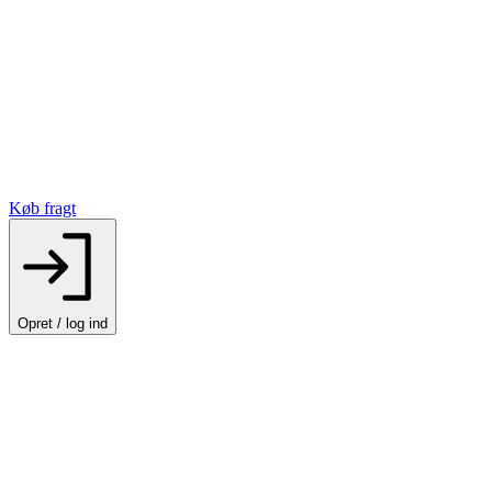
Køb fragt
Opret / log ind