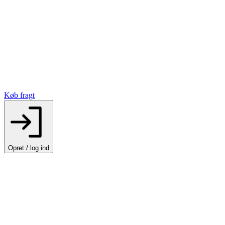
Køb fragt
Opret / log ind