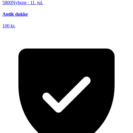
5800
Nyborg
·
11. jul.
Antik dukke
100 kr.