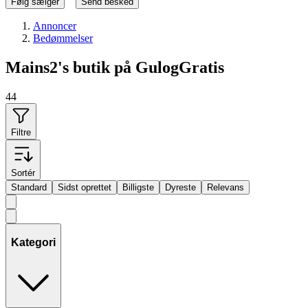
Følg sælger
Send besked
Annoncer
Bedømmelser
Mains2's butik på GulogGratis
44
Filtre
Sortér
Standard
Sidst oprettet
Billigste
Dyreste
Relevans
Kategori