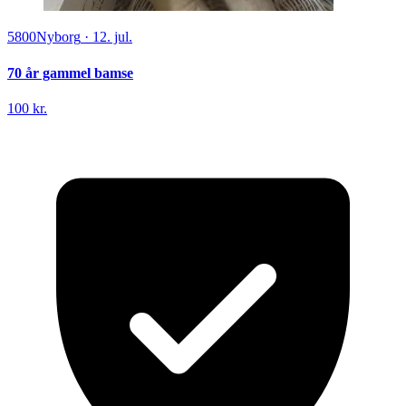
5800
Nyborg
·
12. jul.
70 år gammel bamse
100 kr.