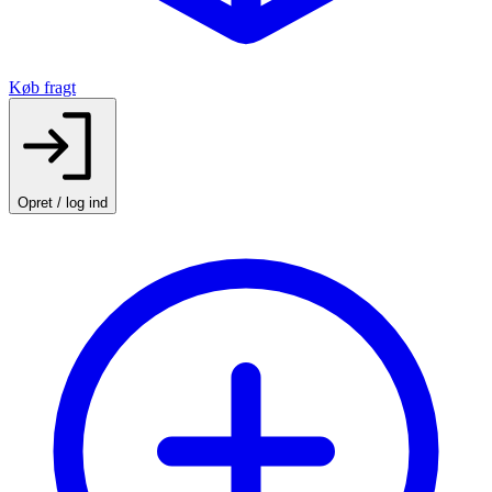
Køb fragt
Opret / log ind