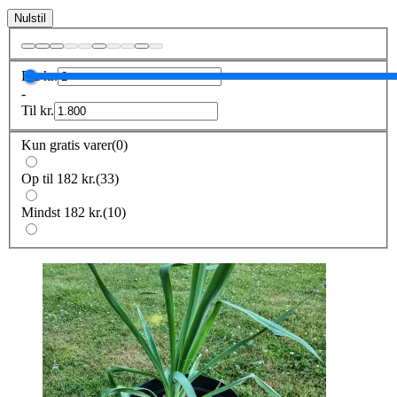
Nulstil
Fra
kr.
-
Til
kr.
Kun gratis varer
(
0
)
Op til 182 kr.
(
33
)
Mindst 182 kr.
(
10
)