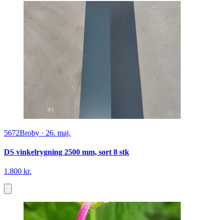
5672
Broby
·
26. maj.
DS vinkelrygning 2500 mm, sort 8 stk
1.800 kr.