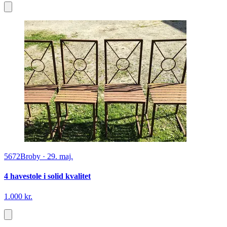
5672
Broby
·
29. maj.
4 havestole i solid kvalitet
1.000 kr.