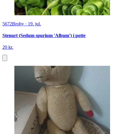
5672
Broby
·
19. jul.
Stenurt (Sedum spurium 'Album') i potte
20 kr.