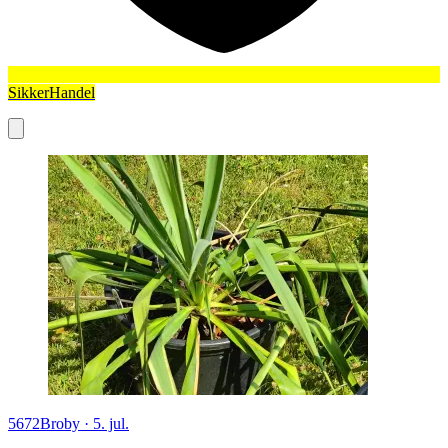
SikkerHandel
5672
Broby
·
5. jul.