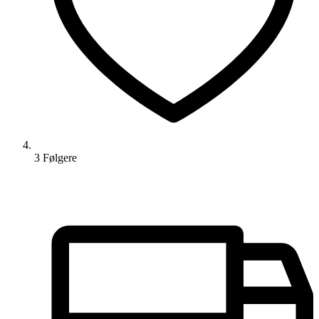
3
Følger
e