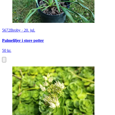
5672
Broby
·
20. jul.
Palmeliljer i store potter
50 kr.