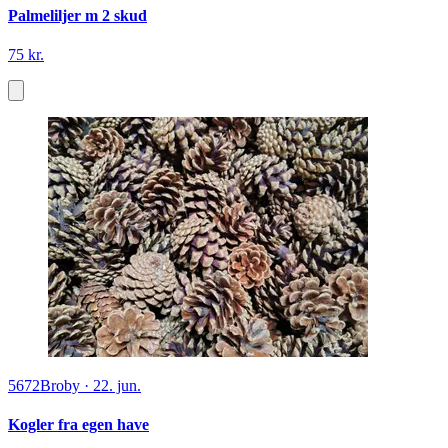
Palmeliljer m 2 skud
75 kr.
5672
Broby
·
22. jun.
Kogler fra egen have