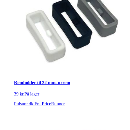
Remholder til 22 mm. urrem
39 kr.
På lager
Pulsure.dk
Fra PriceRunner