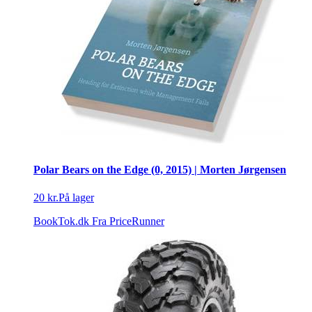
Polar Bears on the Edge (0, 2015) | Morten Jørgensen
20 kr.
På lager
BookTok.dk
Fra PriceRunner