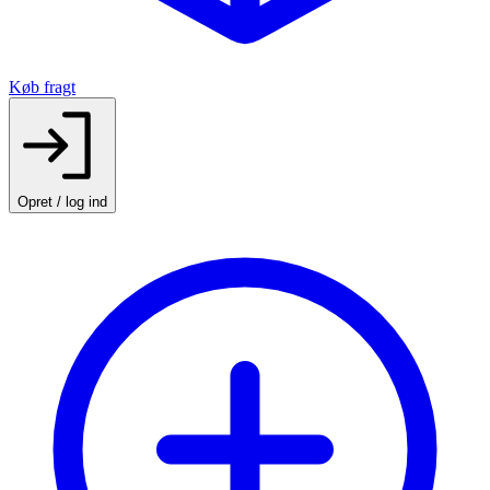
Køb fragt
Opret / log ind