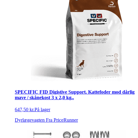
SPECIFIC FID Digistive Support. Kattefoder mod dårlig
mave / skånekost 3 x 2,0 kg..
647,50 kr.
På lager
Dyrlægevagten
Fra PriceRunner