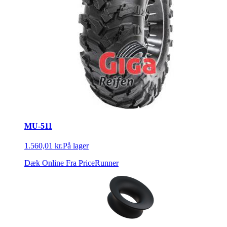
MU-511
1.560,01 kr.
På lager
Dæk Online
Fra PriceRunner