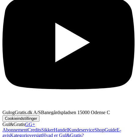
GulogGratis.dk A/S
Banegårdspladsen 1
5000 Odense C
Cookieindstillinger
Gul&Gratis
GG+
Abonnement
Credits
SikkerHandel
Kundeservice
Shop
Guide
E-
avis
Kategorioversigt
Hvad er Gul&Gratis?