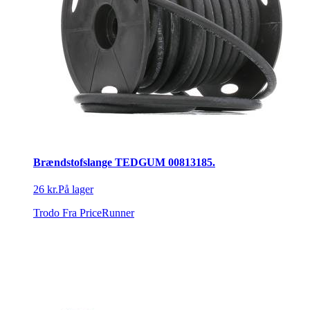
Brændstofslange TEDGUM 00813185.
26 kr.
På lager
Trodo
Fra PriceRunner