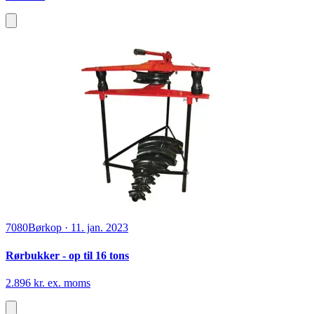
7080
Børkop
·
11. jan. 2023
Rørbukker - op til 16 tons
2.896 kr. ex. moms