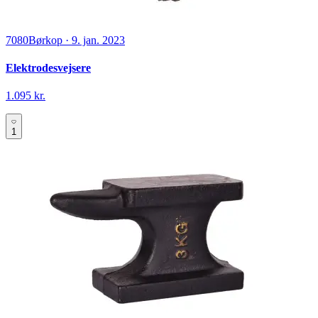
7080
Børkop
·
9. jan. 2023
Elektrodesvejsere
1.095 kr.
1