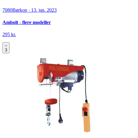
7080
Børkop
·
13. jan. 2023
Ambolt - flere modeller
295 kr.
3