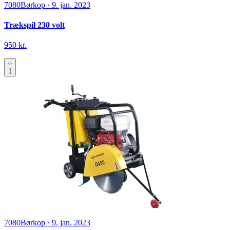
7080
Børkop
·
9. jan. 2023
Trækspil 230 volt
950 kr.
1
7080
Børkop
·
9. jan. 2023