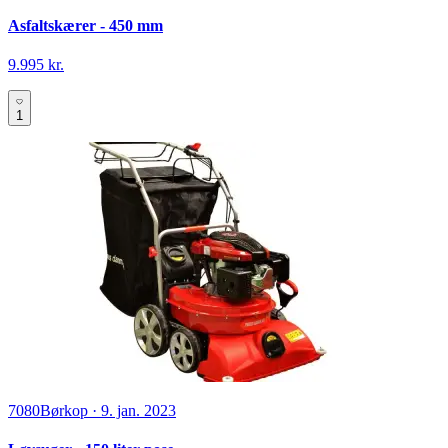
Asfaltskærer - 450 mm
9.995 kr.
1
7080
Børkop
·
9. jan. 2023