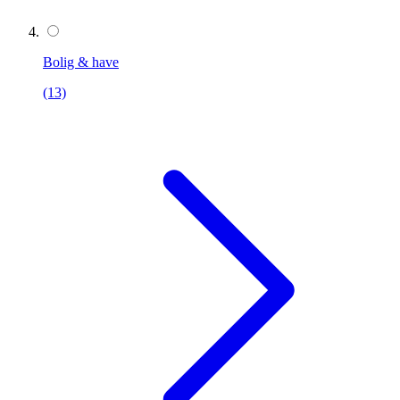
Bolig & have
(13)