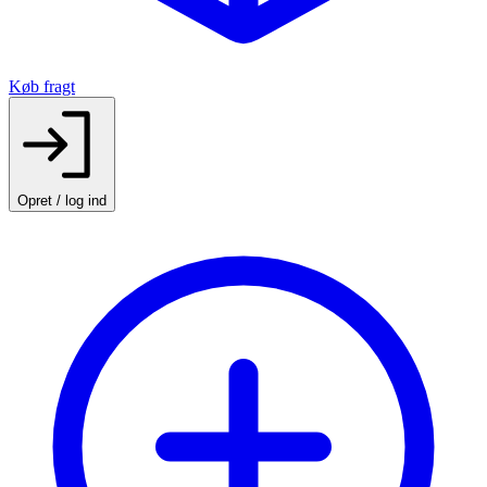
Køb fragt
Opret / log ind