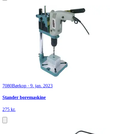
7080
Børkop
·
9. jan. 2023
Stander boremaskine
275 kr.