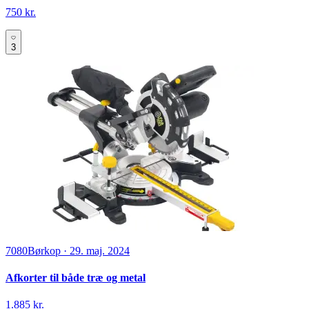
750 kr.
3
7080
Børkop
·
29. maj. 2024
Afkorter til både træ og metal
1.885 kr.