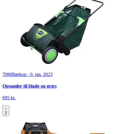
7080
Børkop
·
9. jan. 2023
Opsamler til blade og græs
695 kr.
2