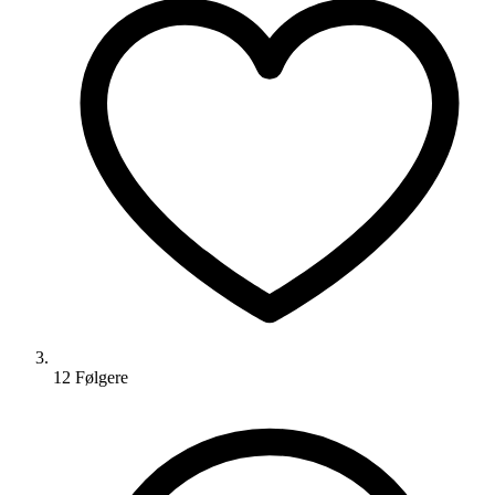
12
Følger
e