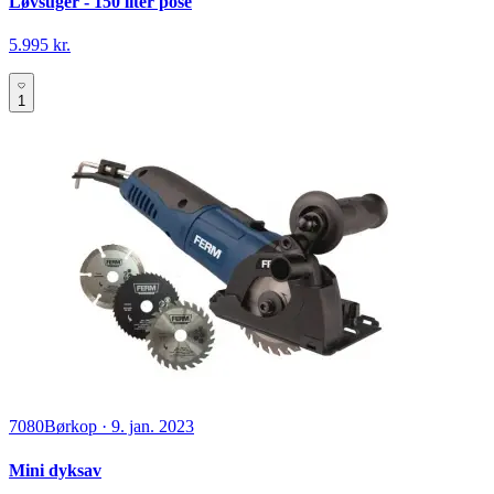
Løvsuger - 150 liter pose
5.995 kr.
1
7080
Børkop
·
9. jan. 2023
Mini dyksav