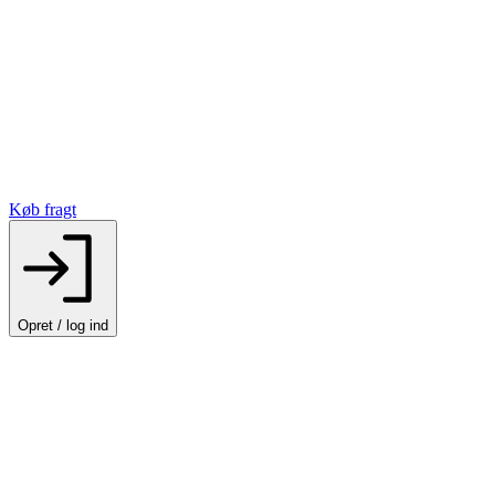
Køb fragt
Opret / log ind