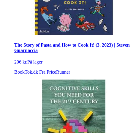
The Story of Pasta and How to Cook It! (3, 2023) | Steven
Guarnaccia
206 kr.
På lager
BookTok.dk
Fra PriceRunner