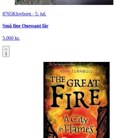
8765
Klovborg
·
5. jul.
Små fine Ouessant får
5.000 kr.
1