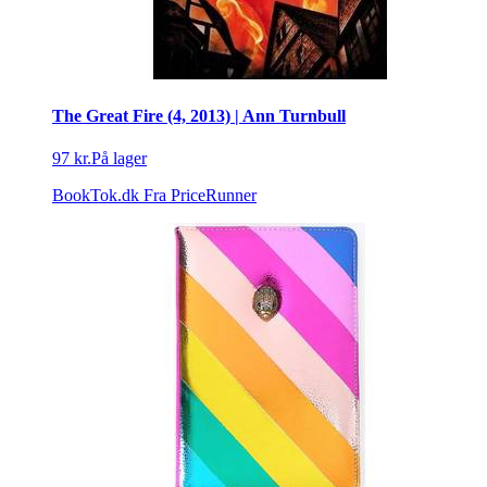
The Great Fire (4, 2013) | Ann Turnbull
97 kr.
På lager
BookTok.dk
Fra PriceRunner