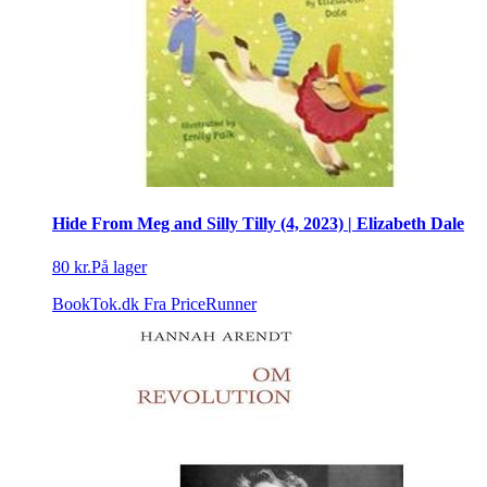
Hide From Meg and Silly Tilly (4, 2023) | Elizabeth Dale
80 kr.
På lager
BookTok.dk
Fra PriceRunner