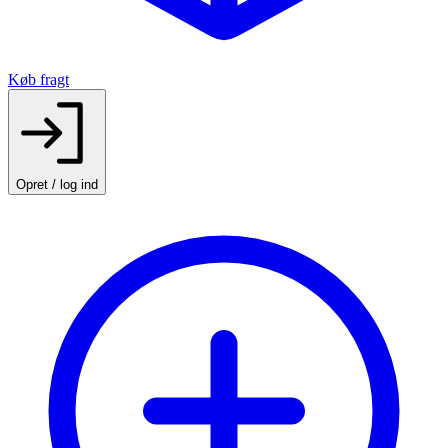
Køb fragt
Opret / log ind