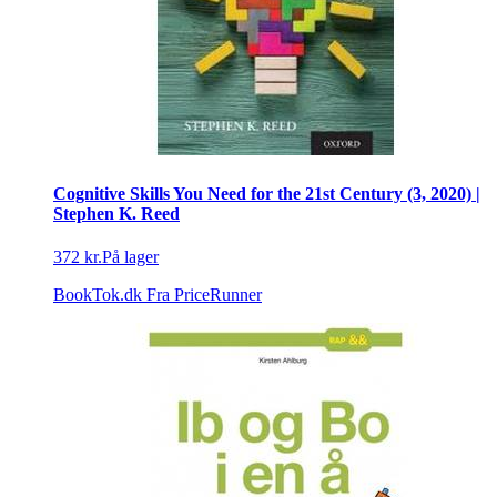
Cognitive Skills You Need for the 21st Century (3, 2020) |
Stephen K. Reed
372 kr.
På lager
BookTok.dk
Fra PriceRunner