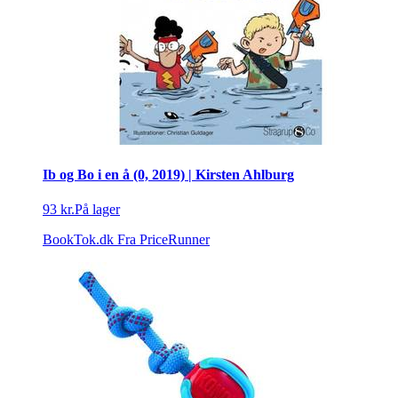
Ib og Bo i en å (0, 2019) | Kirsten Ahlburg
93 kr.
På lager
BookTok.dk
Fra PriceRunner