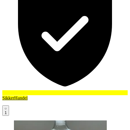
SikkerHandel
1