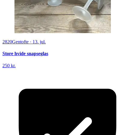
2820
Gentofte
·
13. jul.
Store hvide snapseglas
250 kr.