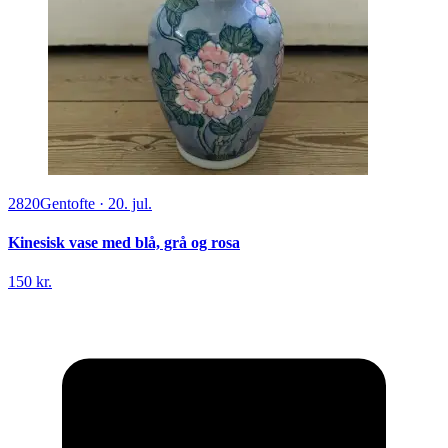
2820
Gentofte
·
20. jul.
Kinesisk vase med blå, grå og rosa
150 kr.