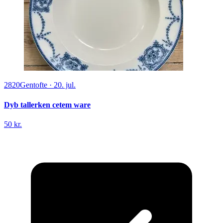
2820
Gentofte
·
20. jul.
Dyb tallerken cetem ware
50 kr.