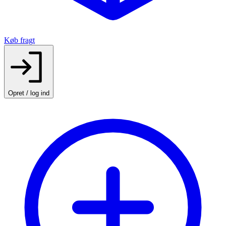
Køb fragt
Opret / log ind