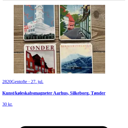
2820
Gentofte
·
27. jul.
Kunst/køleskabsmagneter Aarhus, Silkeborg, Tønder
30 kr.