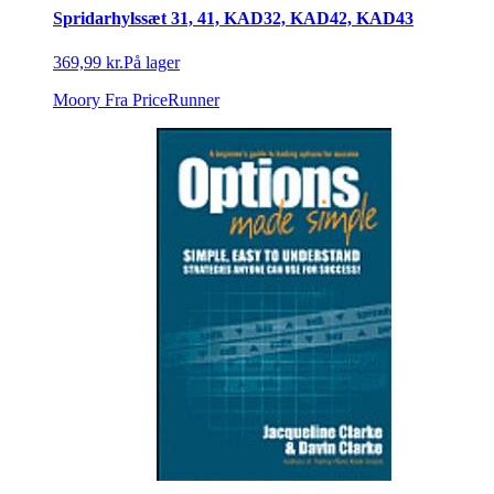
Spridarhylssæt 31, 41, KAD32, KAD42, KAD43
369,99 kr.
På lager
Moory
Fra PriceRunner