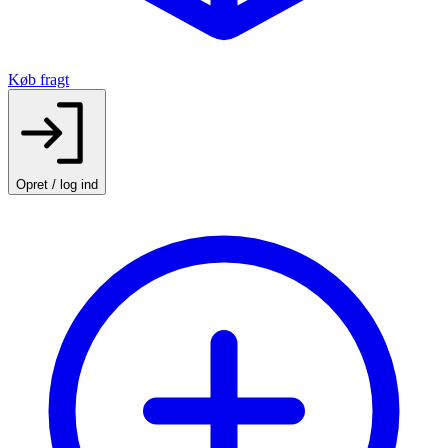
Køb fragt
Opret / log ind