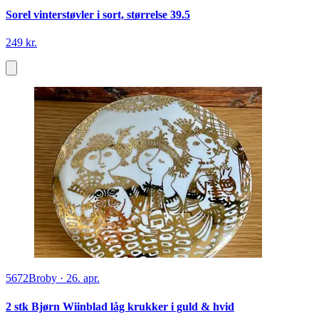
Sorel vinterstøvler i sort, størrelse 39.5
249 kr.
5672
Broby
·
26. apr.
2 stk Bjørn Wiinblad låg krukker i guld & hvid