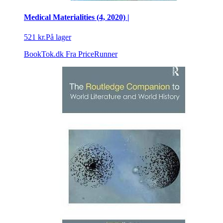
Medical Materialities (4, 2020) |
521 kr.
På lager
BookTok.dk
Fra PriceRunner