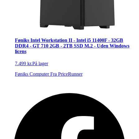
Føniks Intel Workstation II - Intel i5 11400F - 32GB
DDR4 - GT 710 2GB - 2TB SSD M.2 - Uden Windows
licens
7.499 kr.
På lager
Føniks Computer
Fra PriceRunner