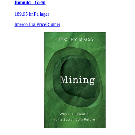
Bomuld - Grøn
189,95 kr.
På lager
Imerco
Fra PriceRunner