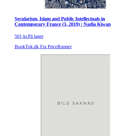
Secularism, Islam and Public Intellectuals in
Contemporary France (3, 2019) | Nadia Kiwan
501 kr.
På lager
BookTok.dk
Fra PriceRunner