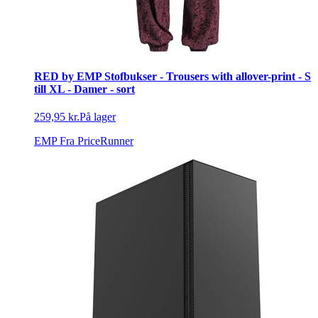
RED by EMP Stofbukser - Trousers with allover-print - S
till XL - Damer - sort
259,95 kr.
På lager
EMP
Fra PriceRunner