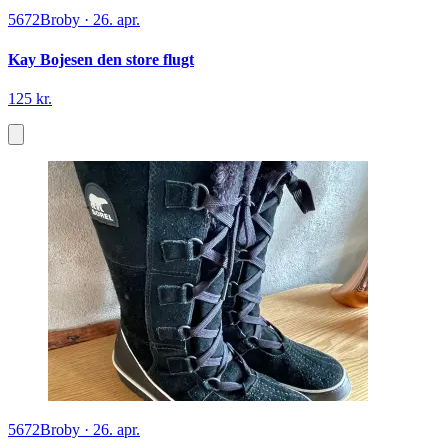
5672
Broby
·
26. apr.
Kay Bojesen den store flugt
125 kr.
5672
Broby
·
26. apr.