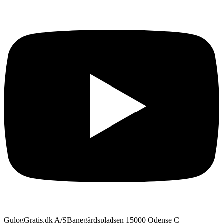
GulogGratis.dk A/S
Banegårdspladsen 1
5000 Odense C