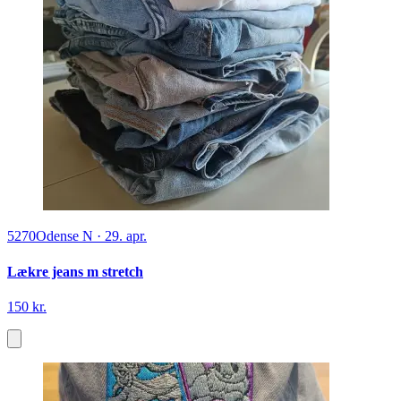
5270
Odense N
·
29. apr.
Lækre jeans m stretch
150 kr.