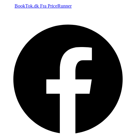
BookTok.dk
Fra PriceRunner