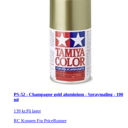
PS-52 - Champagne gold aluminium - Spraymaling - 100
ml
139 kr.
På lager
RC Kongen
Fra PriceRunner