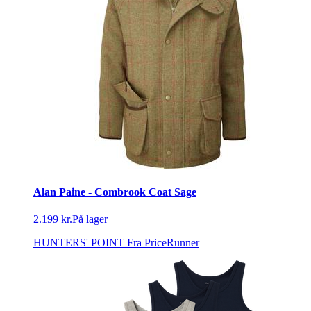
Alan Paine - Combrook Coat Sage
2.199 kr.
På lager
HUNTERS' POINT
Fra PriceRunner