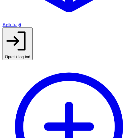
Køb fragt
Opret / log ind