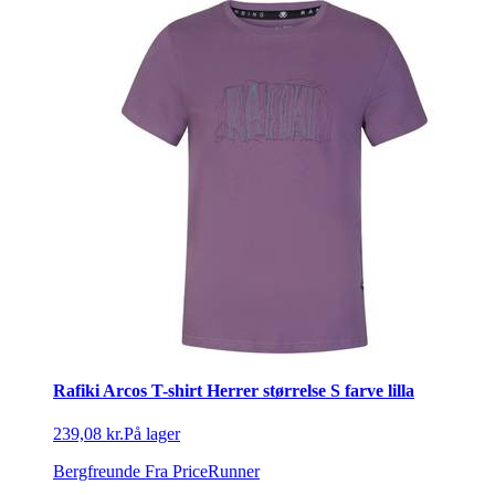
Rafiki Arcos T-shirt Herrer størrelse S farve lilla
239,08 kr.
På lager
Bergfreunde
Fra PriceRunner